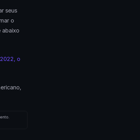
ar seus
imar o
e abaixo
 2022, o
ericano,
ento.