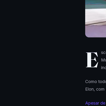
E
sc
Mu
in
Como todo 
Elon, com 
Apesar de 