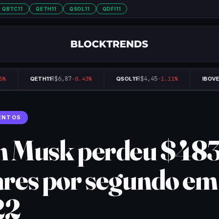
QBTC11
QETH11
QSOL11
QDFI11
R$6,87
R$4,45
%
QETH11
-0.43%
QSOL11
-1.11%
IBOVES
ENTOS
n Musk perdeu $48
ares por segundo em
22