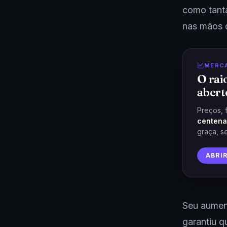
como tant
nas mãos d
MERC
O rai
abert
Preços, 
centena
graça, s
ABRI
Seu aumen
garantiu q