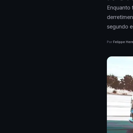
Enquanto f
derretime
segundo e
Por
Felippe Her