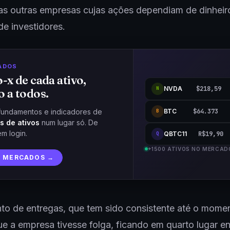
as outras empresas cujas ações dependiam de dinheir
e investidores.
ADOS
o-x de cada ativo,
NVDA
$218,59
N
o a todos.
BTC
$64.373
fundamentos e indicadores de
B
s de ativos
num lugar só. De
em login.
QBTC11
R$19,90
Q
+1500 ATIVOS NO MERCAD
R MERCADOS →
to de entregas, que tem sido consistente até o mome
ue a empresa tivesse folga, ficando em quarto lugar en