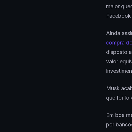
maior que
Facebook 
Ainda assi
compra do
disposto a
valor equi
investimen
Musk acab
que foi fo
Em boa med
por bancos