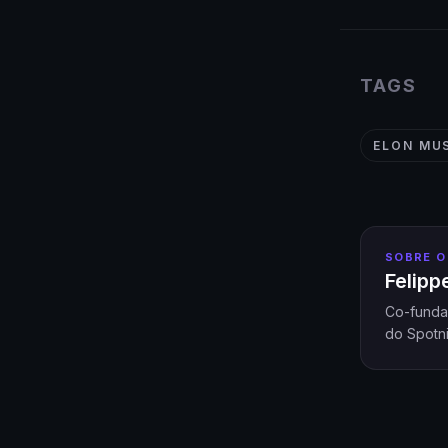
TAGS
ELON MU
SOBRE O
Felip
Co-funda
do Spotni