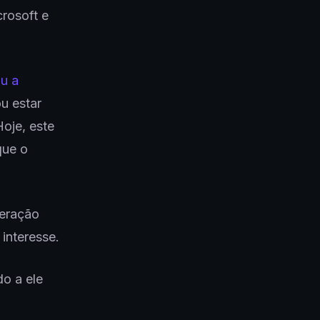
rosoft e
ou a
u estar
oje, este
que o
peração
 interesse.
do a ele