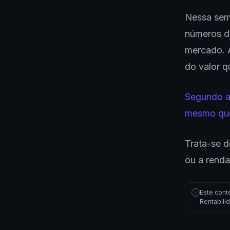
Nessa sem
números de
mercado. A
do valor q
Segundo a
mesmo qu
Trata-se d
ou a renda
Este cont
i
Rentabili