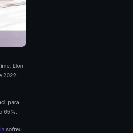
ime, Elon
e 2022,
cil para
do 65%.
la
sofreu