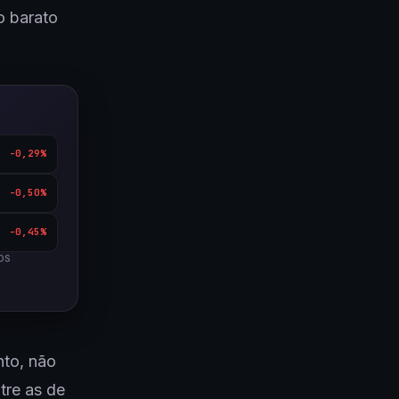
o barato
-0,29%
-0,50%
-0,45%
OS
nto, não
tre as de