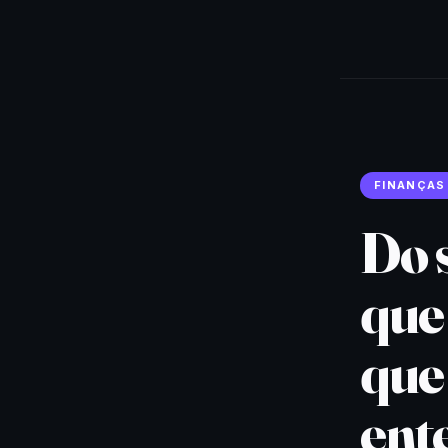
FINANÇAS
Do s
que 
que 
ent