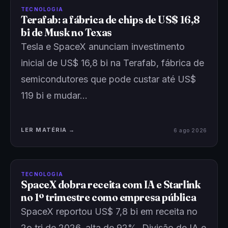
TECNOLOGIA
Terafab: a fábrica de chips de US$ 16,8
bi de Musk no Texas
Tesla e SpaceX anunciam investimento
inicial de US$ 16,8 bi na Terafab, fábrica de
semicondutores que pode custar até US$
119 bi e mudar…
LER MATÉRIA →
6 ago 2026
TECNOLOGIA
SpaceX dobra receita com IA e Starlink
no 1º trimestre como empresa pública
SpaceX reportou US$ 7,8 bi em receita no
2o tri de 2026, alta de 92%. Divisão de IA e