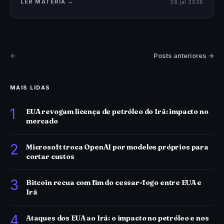
LER MATÉRIA →
28 jul 2026
←
Posts anteriores →
MAIS LIDAS
1
EUA revogam licença de petróleo do Irã: impacto no
mercado
2
Microsoft troca OpenAI por modelos próprios para
cortar custos
3
Bitcoin recua com fim do cessar-fogo entre EUA e
Irã
4
Ataques dos EUA ao Irã: o impacto no petróleo e nos