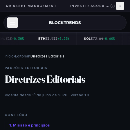
QR ASSET MANAGEMENT
INVESTIR AGORA →
×
i
64,818
$1,911
$73.64
+0.30%
ETH
+0.20%
SOL
+0.60%
Início
›
Editorial
›
Diretrizes Editoriais
PADRÕES EDITORIAIS
Diretrizes Editoriais
Vigente desde 1º de julho de 2026 · Versão 1.0
CONTEÚDO
1. Missão e princípios