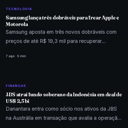
TECNOLOGIA
Samsung lança três dobráveis para frear Apple e
Motorola
Samsung aposta em três novos dobráveis com
preços de até R$ 19,3 mil para recuperar
liderança no Brasil antes da estreia da Apple no…
7 ago · 5 min
FINANÇAS
JBS atrai fundo soberano da Indonésia em deal de
US$ 2,5 bi
Danantara entra como sócio nos ativos da JBS
na Austrália em transação que avalia a operação
em US$ 7,5 bi e reacende debate sobre…