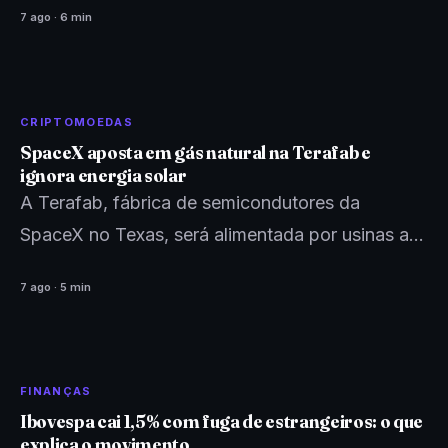
7 ago · 6 min
CRIPTOMOEDAS
SpaceX aposta em gás natural na Terafab e
ignora energia solar
A Terafab, fábrica de semicondutores da
SpaceX no Texas, será alimentada por usinas a
gás natural próprias. Energia solar ficou de fora,
7 ago · 5 min
mesmo com…
FINANÇAS
Ibovespa cai 1,5% com fuga de estrangeiros: o que
explica o movimento