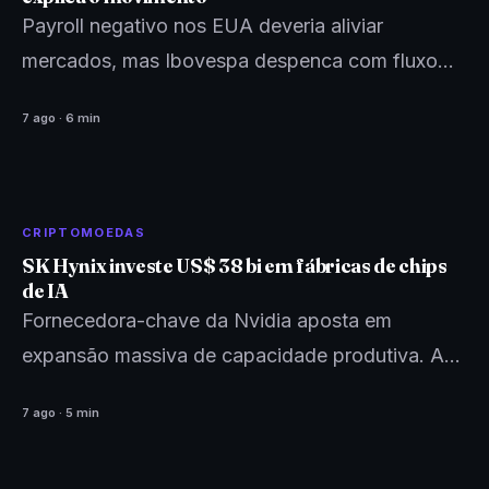
Payroll negativo nos EUA deveria aliviar
mercados, mas Ibovespa despenca com fluxo
estrangeiro de saída e rotação global de volta
7 ago · 6 min
para ações de tecnologia…
CRIPTOMOEDAS
SK Hynix investe US$ 38 bi em fábricas de chips
de IA
Fornecedora-chave da Nvidia aposta em
expansão massiva de capacidade produtiva. A
corrida por memórias para IA redesenha o mapa
7 ago · 5 min
global de semicondutores.