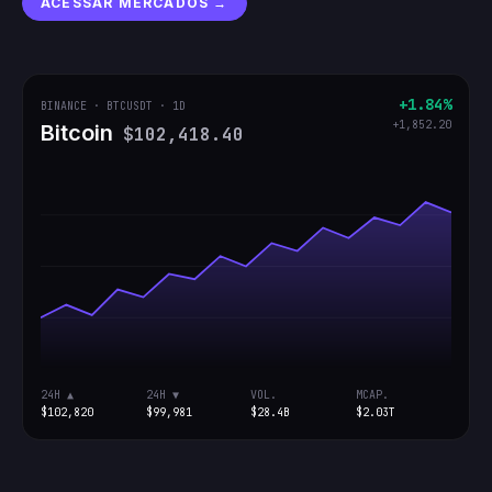
ACESSAR MERCADOS →
+1.84%
BINANCE · BTCUSDT · 1D
+1,852.20
Bitcoin
$102,418.40
24H ▲
24H ▼
VOL.
MCAP.
$102,820
$99,981
$28.4B
$2.03T