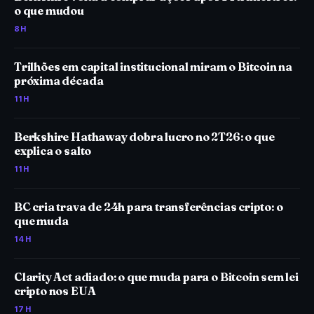
o que mudou
8H
Trilhões em capital institucional miram o Bitcoin na
próxima década
11H
Berkshire Hathaway dobra lucro no 2T26: o que
explica o salto
11H
BC cria trava de 24h para transferências cripto: o
que muda
14H
Clarity Act adiado: o que muda para o Bitcoin sem lei
cripto nos EUA
17H