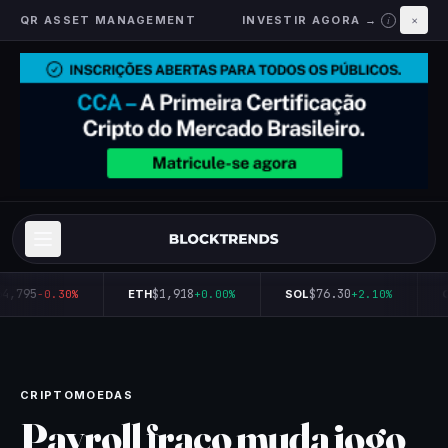
QR ASSET MANAGEMENT
INVESTIR AGORA →
×
i
4,795
$1,918
$76.30
-0.30%
ETH
+0.00%
SOL
+2.10%
Q
CRIPTOMOEDAS
Payroll fraco muda jogo