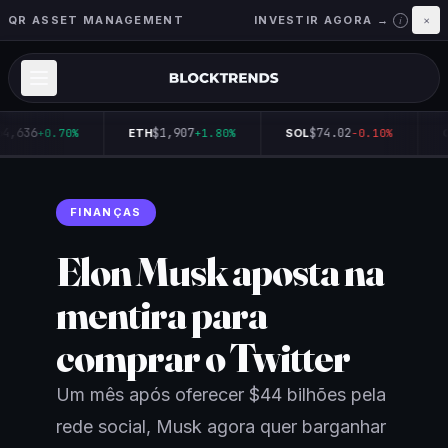
QR ASSET MANAGEMENT
INVESTIR AGORA →
×
i
4,636
$1,907
$74.02
+0.70%
ETH
+1.80%
SOL
-0.10%
Q
FINANÇAS
Elon Musk aposta na
mentira para
comprar o Twitter
Um mês após oferecer $44 bilhões pela
rede social, Musk agora quer barganhar