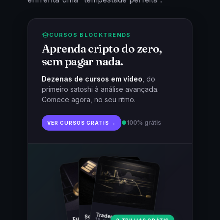
CURSOS BLOCKTRENDS
Aprenda cripto do zero,
sem pagar nada.
Dezenas de cursos em vídeo
, do
primeiro satoshi à análise avançada.
Comece agora, no seu ritmo.
●
100% grátis
VER CURSOS GRÁTIS →
Fundamentos
Trader Cripto
Soberania Bitcoin