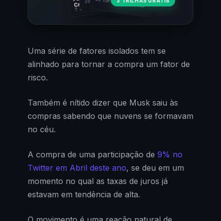
18 cursos · 80 aulas
3 TRILHAS GRÁTIS
10 cursos · 44 aulas
Cripto
7 cursos · 31 aulas
Uma série de fatores isolados tem se
alinhado para tornar a compra um fator de
risco.
Também é nítido dizer que Musk saiu às
compras sabendo que nuvens se formavam
no céu.
A compra de uma participação de
9% no
Twitter em Abril deste ano
, se deu em um
momento no qual as taxas de juros já
estavam em tendência de alta.
O movimento é uma reação natural de