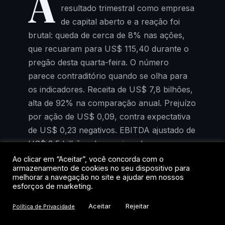
A
resultado trimestral como empresa
de capital aberto e a reação foi
brutal: queda de cerca de 8% nas ações,
que recuaram para US$ 115,40 durante o
pregão desta quarta-feira. O número
parece contraditório quando se olha para
os indicadores. Receita de US$ 7,8 bilhões,
alta de 92% na comparação anual. Prejuízo
por ação de US$ 0,09, contra expectativa
de US$ 0,23 negativos. EBITDA ajustado de
US$ 3,5 bilhões, bem acima do consenso.
Ao clicar em “Aceitar”, você concorda com o
armazenamento de cookies no seu dispositivo para
Então o que explica a queda? Em uma
melhorar a navegação no site e ajudar em nossos
palavra: capex. Os gastos de capital da
esforços de marketing.
companhia de Elon Musk atingiram US$
Aceitar
Rejeitar
Política de Privacidade
18,4 bilhões no trimestre, e as projeções
para os próximos anos são ainda mais