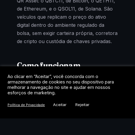
QR Asset: o QBTC11, de Bitcoin, o QETH11,
de Ethereum, e o QSOL11, de Solana. São
veículos que replicam o preço do ativo
digital dentro do ambiente regulado da
bolsa, sem exigir carteira própria, corretora
de cripto ou custódia de chaves privadas.
Como funcionam
Ao clicar em “Aceitar”, você concorda com o
Cada cota representa uma fração de um
armazenamento de cookies no seu dispositivo para
fundo que mantém exposição ao criptoativo
melhorar a navegação no site e ajudar em nossos
esforços de marketing.
de referência. A negociação acontece no
home broker, como uma ação, com
Aceitar
Rejeitar
Política de Privacidade
liquidação em reais e tributação de renda
variável. Para quem quer exposição a
Bitcoin, Ethereum ou Solana dentro das