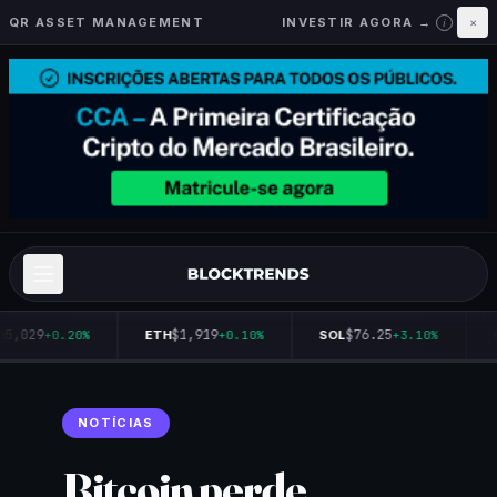
QR ASSET MANAGEMENT
INVESTIR AGORA →
×
i
65,029
$1,919
$76.25
+0.20%
ETH
+0.10%
SOL
+3.10%
NOTÍCIAS
Bitcoin perde