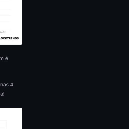
ém é
enas 4
a!