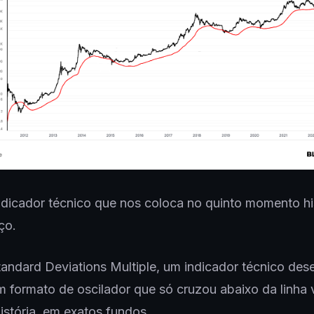
dicador técnico que nos coloca no quinto momento hi
ço.
tandard Deviations Multiple, um indicador técnico des
 formato de oscilador que só cruzou abaixo da linha 
istória, em exatos fundos.