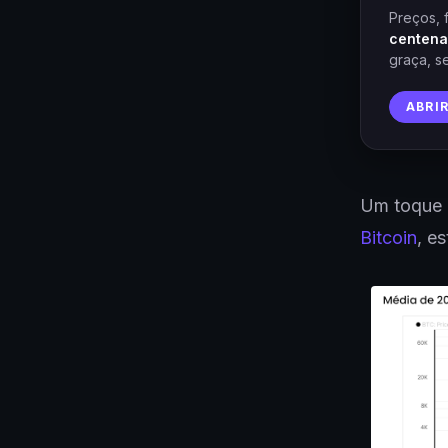
Preços, 
centena
graça, s
ABRI
Um toque o
Bitcoin
, e