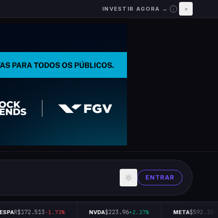
INVESTIR AGORA →
×
i
ENTRAR
R$172.513
$223.96
$592.10
SPA
-1.73%
NVDA
+2.27%
META
+0.