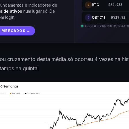
BTC
$64.933
fundamentos e indicadores de
B
s de ativos
num lugar só. De
em login.
QBTC11
R$19,92
Q
+1500 ATIVOS NO MERCAD
R MERCADOS →
u cruzamento desta média só ocorreu 4 vezes na his
stamos na quinta!