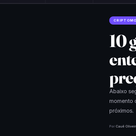
CRIPTOM
10 
ent
pre
Abaixo se
momento d
próximos.
Por
Cauê Olivei