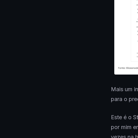
Mais um in
para o pre
Este é o S
por mim em
vezes na h