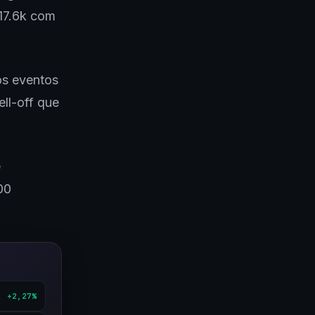
$17.6k com
os eventos
ll-off que
é
00
+2,27%