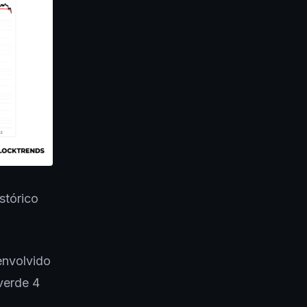
stórico
envolvido
verde 4