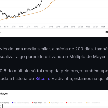
vés de uma média similar, a média de 200 dias, tamb
isualizar algo parecido utilizando o Múltiplo de Mayer.
 0.6 do múltiplo só foi rompida pelo preço também ap
oda a história do
Bitcoin
. E adivinha, estamos na quint