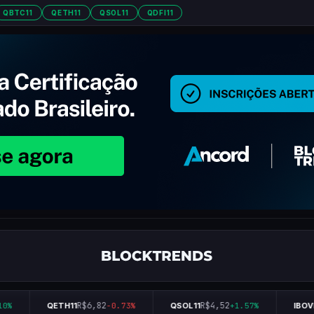
QBTC11
QETH11
QSOL11
QDFI11
R$6,82
R$4,52
%
QETH11
-0.73%
QSOL11
+1.57%
IBOVE