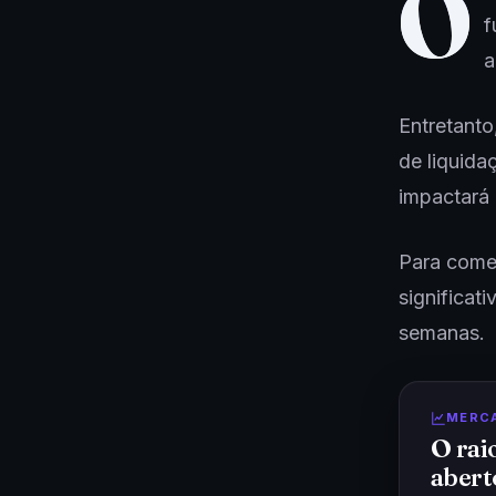
O
f
a
Entretanto
de liquida
impactará 
Para começ
significat
semanas.
MERC
O rai
abert