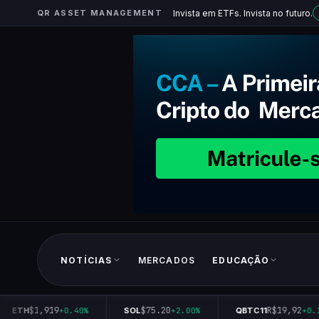
QR ASSET MANAGEMENT
Invista em ETFs. Invista no futuro.
NOTÍCIAS
MERCADOS
EDUCAÇÃO
$1,919
$75.20
R$19,92
ETH
+0.40%
SOL
+2.00%
QBTC11
+0.10