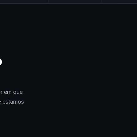
o
er em que
e estamos