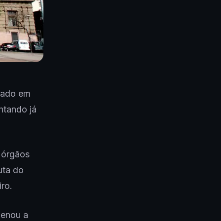
hado em
ntando já
 órgãos
uta do
ro.
denou a