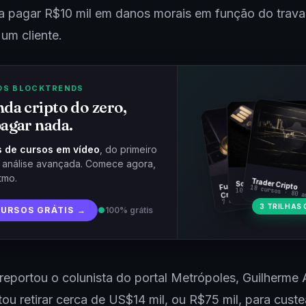
a pagar R$10 mil em danos morais em função do trav
um cliente.
OS BLOCKTRENDS
da cripto do zero,
agar nada.
 de cursos em vídeo
, do primeiro
à análise avançada. Comece agora,
tmo.
Fundamentos
Trader Cripto
Soberania Bitcoin
18 cursos · 80 a
10 cursos · 44 aulas
Cripto
7 cursos · 31 aulas
3 TRILHAS 
CURSOS GRÁTIS →
●
100% grátis
eportou o colunista do portal Metrópoles, Guilherme
ntou retirar cerca de US$14 mil, ou R$75 mil, para custe