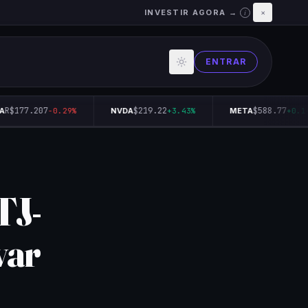
INVESTIR AGORA →
×
i
ENTRAR
R$177.207
$219.22
$588.77
-0.29%
NVDA
+3.43%
META
+0.14%
TJ-
var