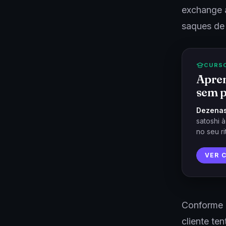
exchange 
saques de 
CURS
Apren
sem p
Dezenas
satoshi 
no seu ri
VER 
Conforme r
cliente te