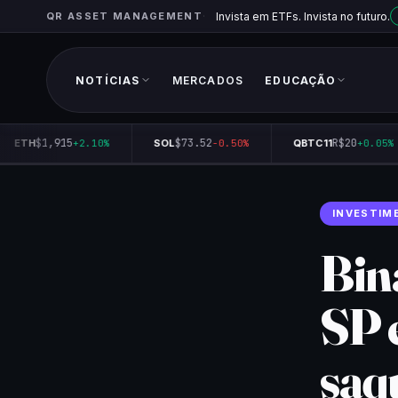
QR ASSET MANAGEMENT
Invista em ETFs. Invista no futuro.
NOTÍCIAS
MERCADOS
EDUCAÇÃO
$1,915
$73.52
R$20
ETH
+2.10%
SOL
-0.50%
QBTC11
+0.05%
INVESTIM
Bin
SP 
saq