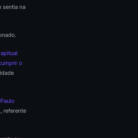
 sentia na
onado.
apitual
cumprir o
ridade
 Paulo
l
, referente