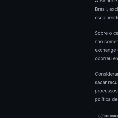
A Binance
Brasil, ex
escolhend
Sobre o ca
não coment
exchange 
ocorreu e
Consideran
sacar rec
processos 
política d
Este cont
i