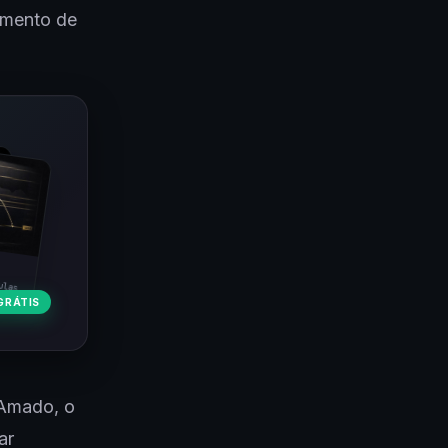
amento de
ulas
GRÁTIS
 Amado, o
ar