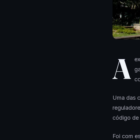
A
e
ga
co
Uma das c
reguladore
código de 
Foi com es