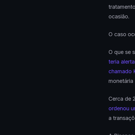
tratamento
ocasião.
O caso oc
O que se 
teria aler
chamado 
monetária b
Cerca de 
ordenou u
a transaçõ