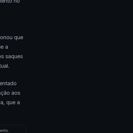
mento no
ionou que
ue a
os saques
tual.
tentado
ação aos
a, que a
ento.