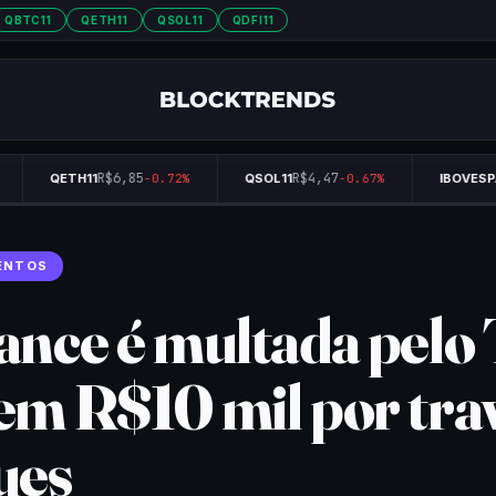
QBTC11
QETH11
QSOL11
QDFI11
R$6,85
R$4,47
QETH11
-0.72%
QSOL11
-0.67%
IBOVESPA
ENTOS
ance é multada pelo 
em R$10 mil por tra
ues