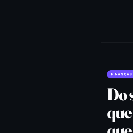
FINANÇAS
Do s
que 
que 