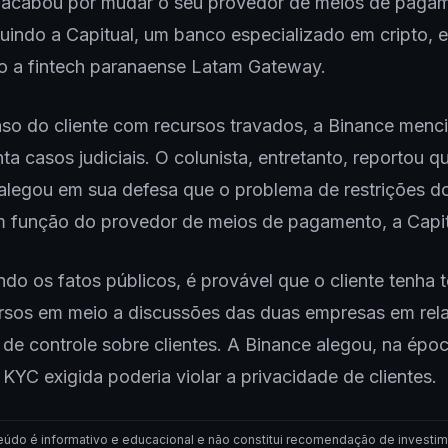
 acabou por mudar o seu provedor de meios de paga
cluindo a Capitual, um banco especializado em cripto, e
o a fintech paranaense Latam Gateway.
so do cliente com recursos travados, a Binance menc
a casos judiciais. O colunista, entretanto, reportou q
alegou em sua defesa que o problema de restrições d
m função do provedor de meios de pagamento, a Capi
do os fatos públicos, é provável que o cliente tenha 
ursos em meio a discussões das duas empresas em rel
de controle sobre clientes. A Binance alegou, na époc
e KYC exigida poderia violar a privacidade de clientes.
eúdo é informativo e educacional e não constitui recomendação de investim