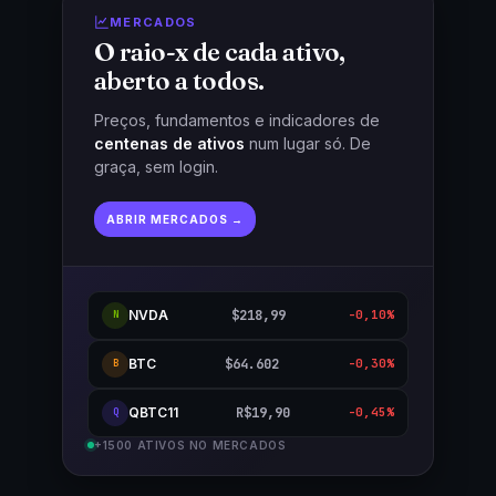
MERCADOS
O raio-x de cada ativo,
aberto a todos.
Preços, fundamentos e indicadores de
centenas de ativos
num lugar só. De
graça, sem login.
ABRIR MERCADOS →
NVDA
$218,99
-0,10%
N
BTC
$64.602
-0,30%
B
QBTC11
R$19,90
-0,45%
Q
+1500 ATIVOS NO MERCADOS