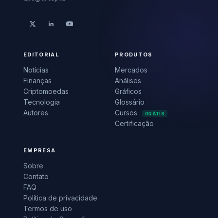
Foto: Stephen Leonardi / Unsplash
O
Bradesco entregou o décimo
trimestre consecutivo de expansão
no lucro líquido, com R$ 7,1
bilhões no segundo trimestre. O número
representa alta de 16,2% na comparação
anual e de 3,5% frente ao primeiro
trimestre. O retorno sobre o patrimônio