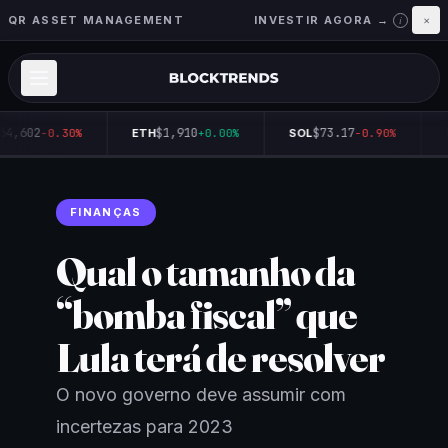
QR ASSET MANAGEMENT
INVESTIR AGORA →
×
i
64,602
$1,910
$73.17
-0.30%
ETH
+0.00%
SOL
-0.90%
FINANÇAS
Qual o tamanho da
“bomba fiscal” que
Lula terá de resolver
O novo governo deve assumir com
incertezas para 2023