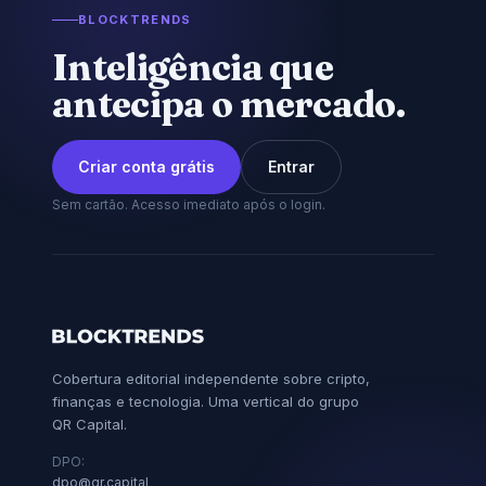
Bradesco eleva ROE
a 16,2% e cresce
crédito acima dos
rivais
Lucro do Bradesco cresce 16,2% no
ano e chega a R$ 7,1 bi. Carteira de
crédito avança mais que a de rivais, mas
banco alerta para deterioração macro.
Por
Marina Alves
·
6 ago 2026