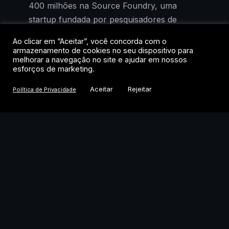
400 milhões na Source Foundry, uma
startup fundada por pesquisadores de
Stanford que promete tornar a fabricação
Ao clicar em “Aceitar”, você concorda com o
de chips mais rápida e barata.
armazenamento de cookies no seu dispositivo para
melhorar a navegação no site e ajudar em nossos
esforços de marketing.
Com esse novo aporte, o investimento total
do fundo na Source Foundry chega a US$
Aceitar
Rejeitar
Política de Privacidade
500 milhões. O movimento acontece
semanas depois de o Situational Awareness
ter vendido a maior parte de seu portfólio
de ações públicas para a Citadel, de Ken
Griffin, e visto seus ativos sob gestão
encolherem de US$ 20 bilhões para US$
10 bilhões.
A decisão revela uma tese clara: mesmo
diante de perdas expressivas em ações de