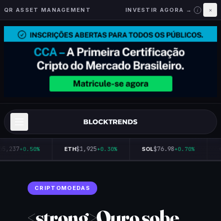
QR ASSET MANAGEMENT
INVESTIR AGORA →
×
i
65,237
$1,925
$76.98
+0.50%
ETH
+0.30%
SOL
+0.70%
Q
CRIPTOMOEDAS
<strong>Ouro sobe