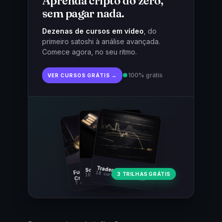
Aprenda cripto do zero,
sem pagar nada.
Dezenas de cursos em vídeo
, do
primeiro satoshi à análise avançada.
Comece agora, no seu ritmo.
●
100% grátis
VER CURSOS GRÁTIS →
Fundamentos
Trader Cripto
Soberania Bitcoin
18 cursos · 80 aulas
3 TRILHAS GRÁTIS
10 cursos · 44 aulas
Cripto
7 cursos · 31 aulas