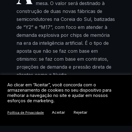
mesa. O valor será destinado à
construção de duas novas fábricas de
semicondutores na Coreia do Sul, batizadas
de “Y2” e “M17”, com foco em atender à
demanda explosiva por chips de memória
na era da inteligência artificial. É o tipo de
aposta que não se faz com base em
otimismo: se faz com base em contratos,
projeções de demanda e pressão direta de
clientes como a Nvidia.
Ao clicar em “Aceitar”, você concorda com o
A decisão não surgiu do nada. Em junho, a
armazenamento de cookies no seu dispositivo para
melhorar a navegação no site e ajudar em nossos
companhia já havia sinalizado uma
esforços de marketing.
estratégia agressiva de investimento de
Aceitar
Rejeitar
Política de Privacidade
médio e longo prazo. O anúncio desta
sexta-feira é a materialização desse plano,
e diz muito sobre o estágio em que a