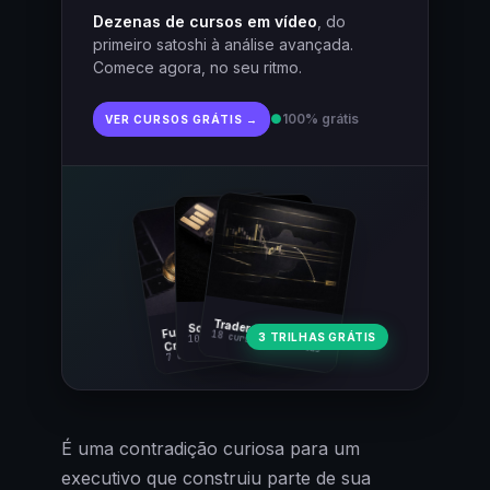
Dezenas de cursos em vídeo
, do
primeiro satoshi à análise avançada.
Comece agora, no seu ritmo.
●
100% grátis
VER CURSOS GRÁTIS →
Fundamentos
Trader Cripto
Soberania Bitcoin
18 cursos · 80 aulas
3 TRILHAS GRÁTIS
10 cursos · 44 aulas
Cripto
7 cursos · 31 aulas
É uma contradição curiosa para um
executivo que construiu parte de sua