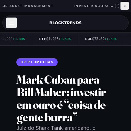
QR ASSET MANAGEMENT
INVESTIR AGORA →
×
i
64,921
$1,915
$73.89
+0.80%
ETH
+0.60%
SOL
+1.60%
CRIPTOMOEDAS
Mark Cuban para
Bill Maher: investir
em ouro é “coisa de
gente burra”
Juiz do Shark Tank americano, o