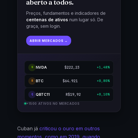
aberto a todos.
Preços, fundamentos e indicadores de
centenas de ativos
num lugar só. De
graça, sem login.
ABRIR MERCADOS →
NVDA
$222,23
+1,48%
N
BTC
$64.921
+0,80%
B
QBTC11
R$19,92
+0,10%
Q
+1500 ATIVOS NO MERCADOS
Cuban já
criticou o ouro em outros
momentos, como em 2019, quando