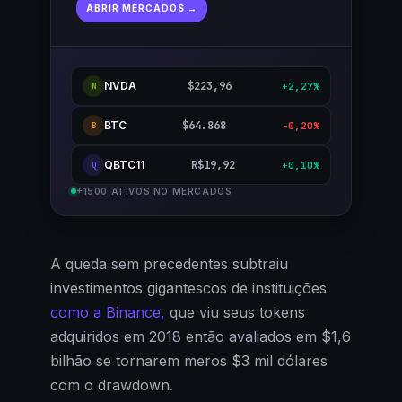
ABRIR MERCADOS →
NVDA
$223,96
+2,27%
N
BTC
$64.868
-0,20%
B
QBTC11
R$19,92
+0,10%
Q
+1500 ATIVOS NO MERCADOS
A queda sem precedentes subtraiu
investimentos gigantescos de instituições
como a Binance,
que viu seus tokens
adquiridos em 2018 então avaliados em $1,6
bilhão se tornarem meros $3 mil dólares
com o drawdown.