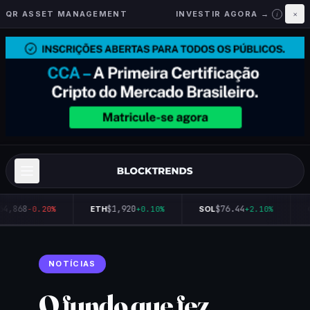
QR ASSET MANAGEMENT
INVESTIR AGORA →
×
i
64,868
$1,920
$76.44
-0.20%
ETH
+0.10%
SOL
+2.10%
NOTÍCIAS
O fundo que fez