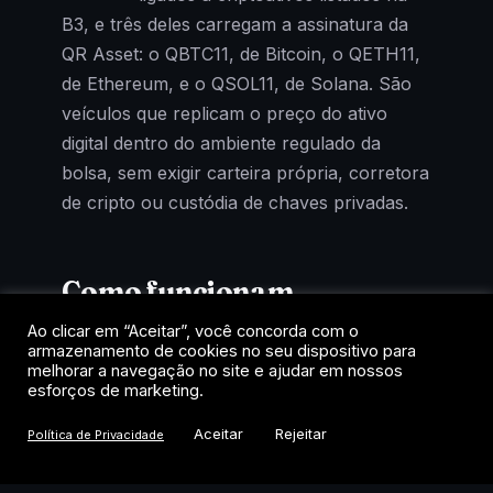
B3, e três deles carregam a assinatura da
QR Asset: o QBTC11, de Bitcoin, o QETH11,
de Ethereum, e o QSOL11, de Solana. São
veículos que replicam o preço do ativo
digital dentro do ambiente regulado da
bolsa, sem exigir carteira própria, corretora
de cripto ou custódia de chaves privadas.
Como funcionam
Ao clicar em “Aceitar”, você concorda com o
Cada cota representa uma fração de um
armazenamento de cookies no seu dispositivo para
fundo que mantém exposição ao criptoativo
melhorar a navegação no site e ajudar em nossos
esforços de marketing.
de referência. A negociação acontece no
home broker, como uma ação, com
Aceitar
Rejeitar
Política de Privacidade
liquidação em reais e tributação de renda
variável. Para quem quer exposição a