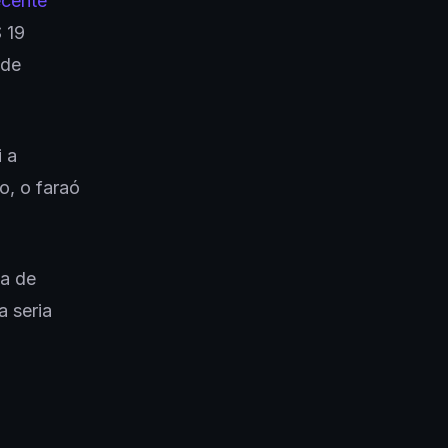
ecente
 19
 de
i a
o, o faraó
sa de
a seria