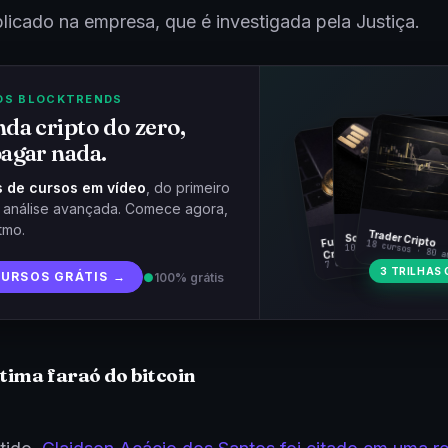
plicado na empresa, que é investigada pela Justiça.
OS BLOCKTRENDS
da cripto do zero,
agar nada.
 de cursos em vídeo
, do primeiro
à análise avançada. Comece agora,
tmo.
Fundamentos
Trader Cripto
Soberania Bitcoin
18 cursos · 80 a
10 cursos · 44 aulas
Cripto
7 cursos · 31 aulas
3 TRILHAS 
CURSOS GRÁTIS →
●
100% grátis
ntima faraó do bitcoin