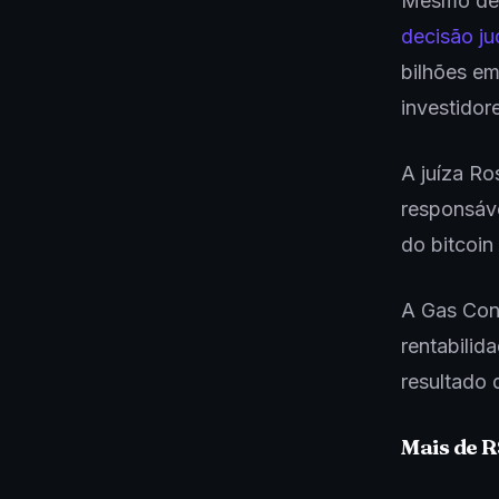
Mesmo de
decisão jud
bilhões em
investidor
A juíza Ro
responsáve
do bitcoin
A Gas Cons
rentabilid
resultado 
Mais de R