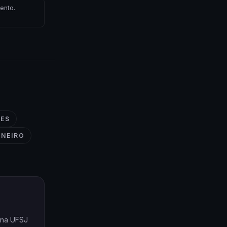
ento.
ÕES
ANEIRO
o na UFSJ