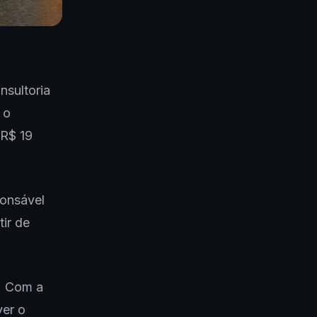
nsultoria
, o
 R$ 19
ponsável
tir de
o. Com a
ver o