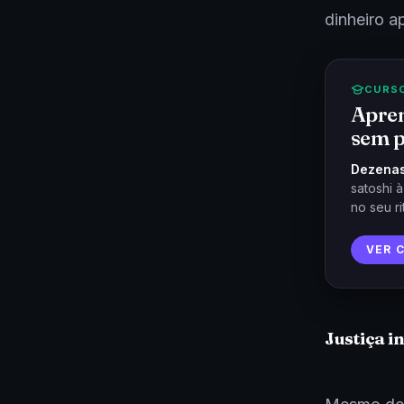
dinheiro a
CURS
Apren
sem p
Dezenas
satoshi 
no seu ri
VER 
Justiça i