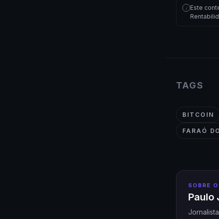
Este cont
i
Rentabili
TAGS
BITCOIN
FARAÓ DO
SOBRE O
Paulo 
Jornalist