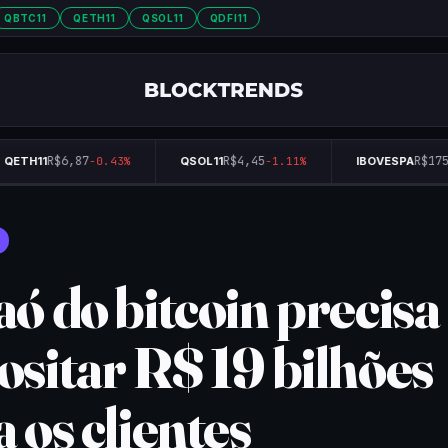
QBTC11
QETH11
QSOL11
QDFI11
R$6,87
R$4,45
R$175.
ETH11
-0.43%
QSOL11
-1.11%
IBOVESPA
ó do bitcoin precisa
ositar R$ 19 bilhões
 os clientes