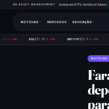
QR ASSET MANAGEMENT
Invista em ETFs. Invista no futuro.
NOTÍCIAS
MERCADOS
EDUCAÇÃO
04
$72.70
R$19,9
-0.20%
SOL
-1.90%
QBTC11
-0.45%
Q
NOTÍCIAS
Fara
dep
para