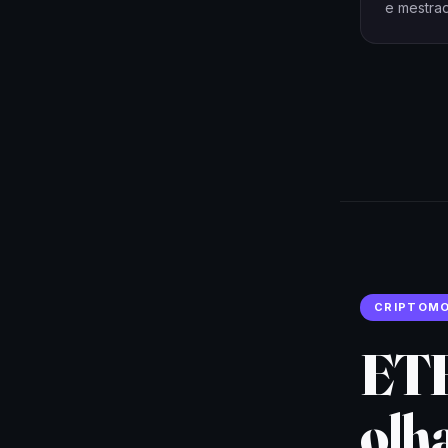
e mestrad
CRIPTOM
ETF
olh