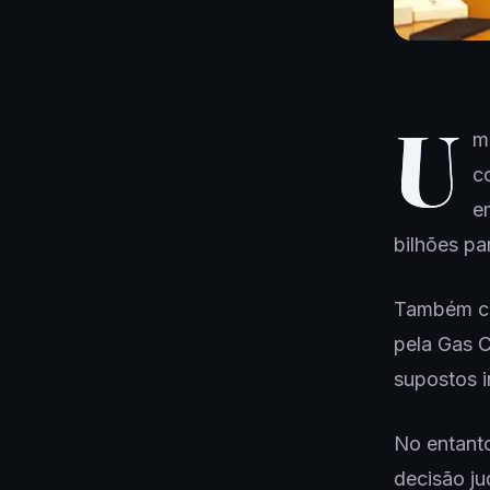
U
m
c
e
bilhões pa
Também co
pela Gas C
supostos 
No entanto
decisão ju