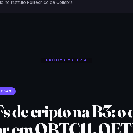
o no Instituto Politécnico de Coimbra.
PRÓXIMA MATÉRIA
OEDAS
s de cripto na B3: o 
ar em QBTC11, QET