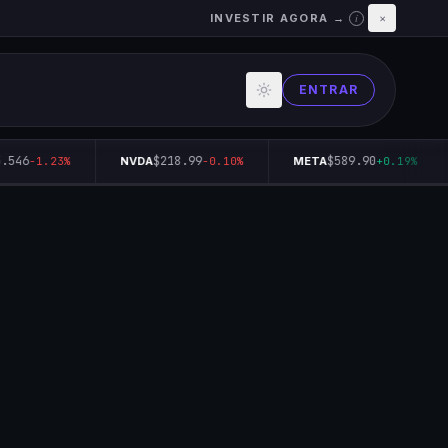
INVESTIR AGORA →
×
i
ENTRAR
546
$218.99
$589.90
-1.23%
NVDA
-0.10%
META
+0.19%