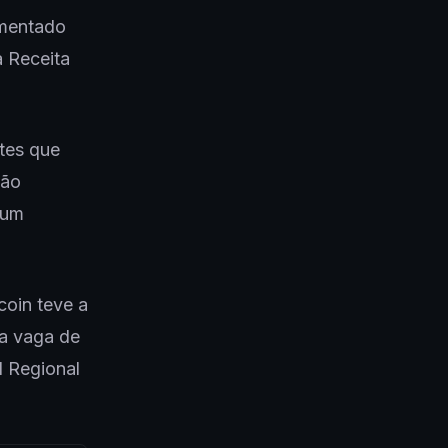
imentado
 Receita
ntes que
ção
 um
coin teve a
ma vaga de
l Regional