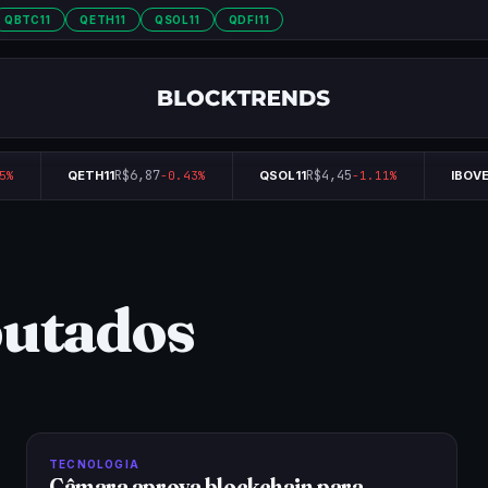
QBTC11
QETH11
QSOL11
QDFI11
R$6,87
R$4,45
%
QETH11
-0.43%
QSOL11
-1.11%
IBOVE
putados
TECNOLOGIA
Câmara aprova blockchain para