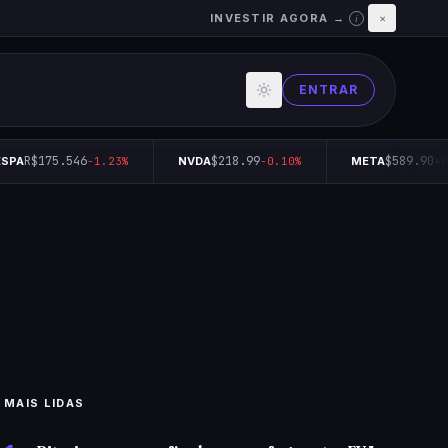
INVESTIR AGORA →
×
i
ENTRAR
R$175.546
$218.99
$589.90
SPA
-1.23%
NVDA
-0.10%
META
+0
MAIS LIDAS