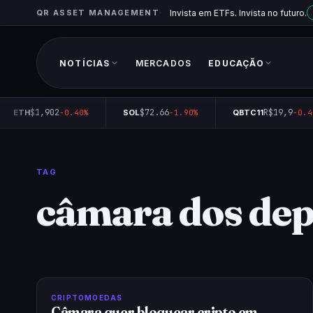
QR ASSET MANAGEMENT
Invista em ETFs. Invista no futuro.
NOTÍCIAS
MERCADOS
EDUCAÇÃO
$1,902
$72.66
R$19,9
ETH
-0.40%
SOL
-1.90%
QBTC11
-0.45
TAG
câmara dos de
CRIPTOMOEDAS
Câmara quer bloquear cripto em