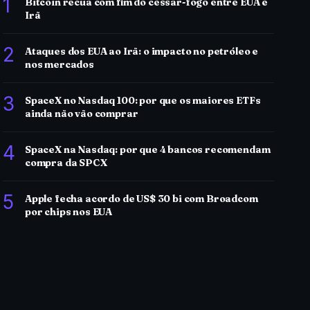
1
Bitcoin recua com fim do cessar-fogo entre EUA e
Irã
2
Ataques dos EUA ao Irã: o impacto no petróleo e
nos mercados
3
SpaceX no Nasdaq 100: por que os maiores ETFs
ainda não vão comprar
4
SpaceX na Nasdaq: por que 4 bancos recomendam
compra da SPCX
5
Apple fecha acordo de US$ 30 bi com Broadcom
por chips nos EUA