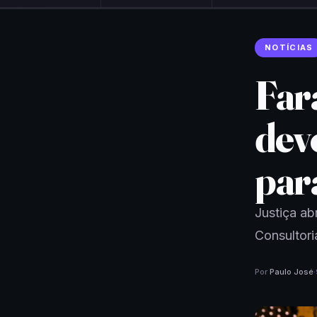
NOTÍCIAS
Fara
dev
par
Justiça ab
Consultori
Por
Paulo José
·