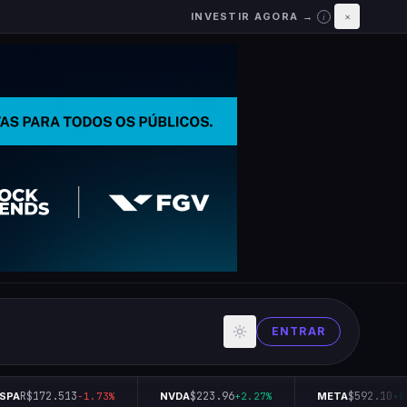
INVESTIR AGORA →
×
i
ENTRAR
R$172.513
$223.96
$592.10
PA
-1.73%
NVDA
+2.27%
META
+0.3