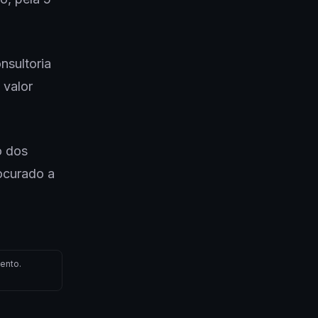
nsultoria
 valor
o dos
ocurado a
ento.