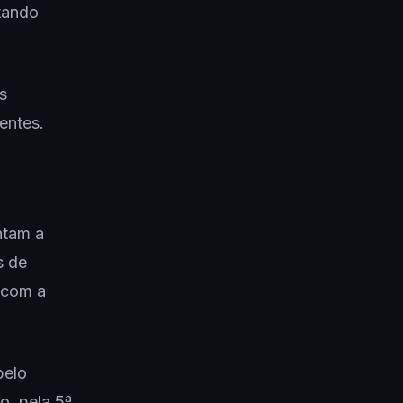
tando
s
entes.
ntam a
s de
 com a
pelo
o, pela 5ª