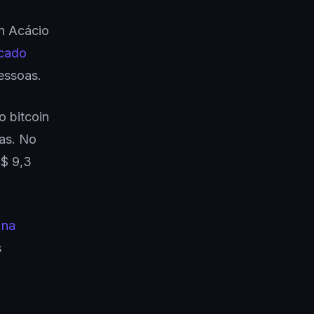
on Acácio
cado
essoas.
 bitcoin
as. No
R$ 9,3
 na
s