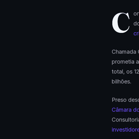
C
o
do
cr
Chamada Ga
prometia a
total, os 
bilhões.
Preso des
Câmara do
Consultori
investidor