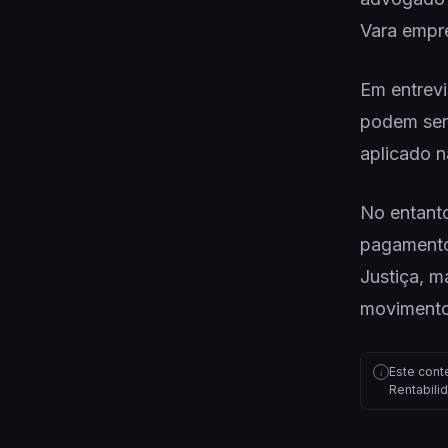
Vara empre
Em entrevi
podem ser 
aplicado 
No entanto
pagamento
Justiça, m
movimento
Este cont
i
Rentabili