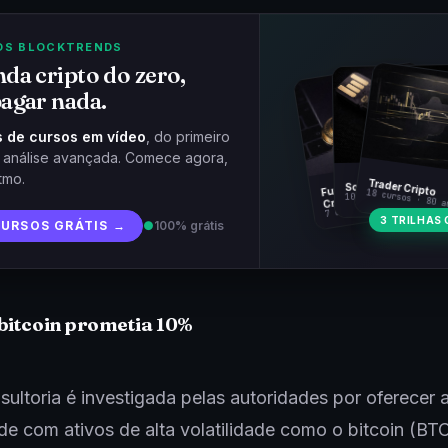
OS BLOCKTRENDS
da cripto do zero,
agar nada.
 de cursos em vídeo
, do primeiro
à análise avançada. Comece agora,
tmo.
Fundamentos
Trader Cripto
Soberania Bitcoin
18 cursos · 80 a
10 cursos · 44 aulas
Cripto
7 cursos · 31 aulas
3 TRILHAS 
CURSOS GRÁTIS →
●
100% grátis
bitcoin prometia 10%
ultoria é investigada pelas autoridades por oferecer a
ade com ativos de alta volatilidade como o bitcoin (BTC