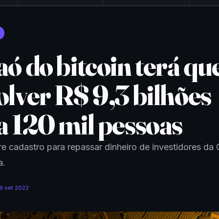
ó do bitcoin terá qu
olver R$ 9,3 bilhões
a 120 mil pessoas
re cadastro para repassar dinheiro de investidores da
a.
9 set 2022