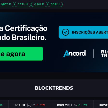
QBTC11
QETH11
QSOL11
QDFI11
R$6,82
R$4,52
QETH11
-0.73%
QSOL11
+1.57%
IBOVES