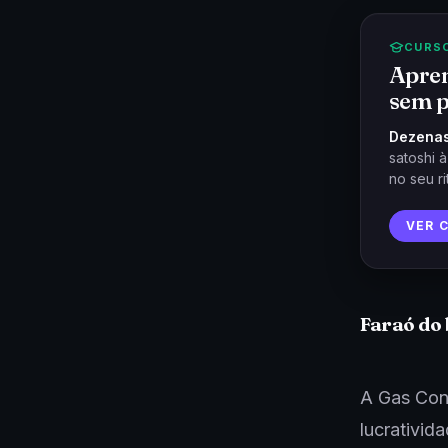
CURS
Apren
sem p
Dezenas
satoshi 
no seu ri
VER 
Faraó do 
A Gas Cons
lucrativid