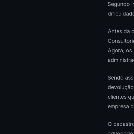
Segundo in
dificuldad
Antes da o
Consultori
Agora, os 
administra
Sendo assi
devolução 
clientes q
empresa do
O cadastro
advogado S