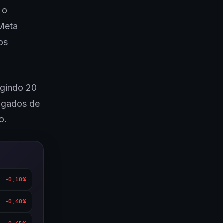
 o
Meta
os
igindo 20
ogados de
o.
-0,10%
-0,40%
-0,45%