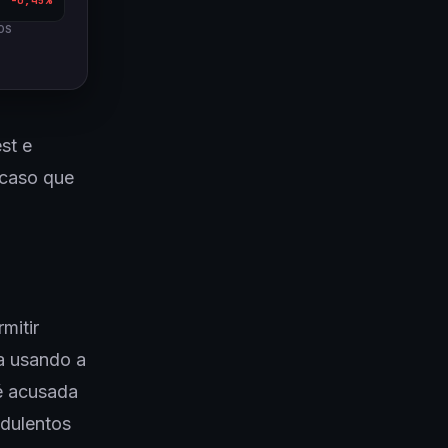
OS
st e
 caso que
mitir
a usando a
é acusada
udulentos