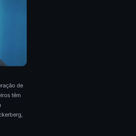
neração de
iros têm
a
ckerberg,