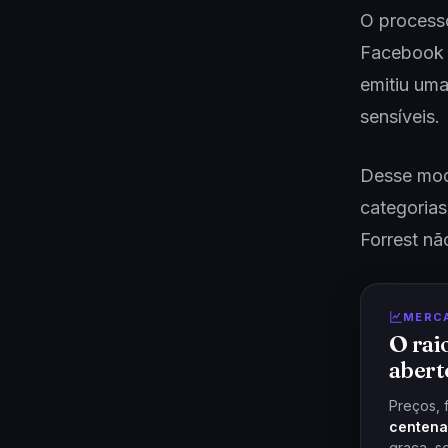
O process
Facebook 
emitiu uma
sensíveis.
Desse mod
categoria
Forrest nã
MERC
O rai
abert
Preços, 
centena
graça, s