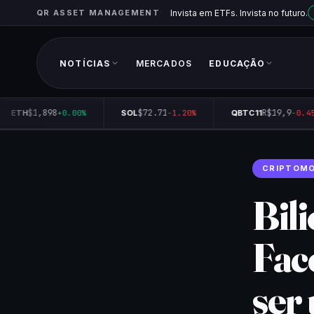
QR ASSET MANAGEMENT
Invista em ETFs. Invista no futuro.
NOTÍCIAS
MERCADOS
EDUCAÇÃO
$1,898
$72.71
R$19,9
ETH
+0.00%
SOL
-1.20%
QBTC11
-0.45%
CRIPTOM
Bil
Fac
ser