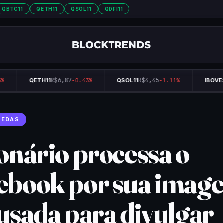
QBTC11
QETH11
QSOL11
QDFI11
R$6,87
R$4,45
QETH11
-0.43%
QSOL11
-1.11%
IBOVES
OEDAS
ionário processa o
ebook por sua imag
 usada para divulgar