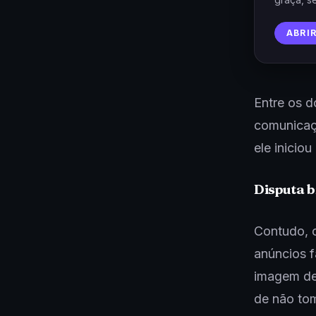
ABRI
Entre os d
comunicaçõ
ele inicio
Disputa b
Contudo, o
anúncios 
imagem de 
de não tom