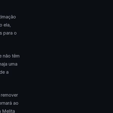
ntimação
o ela,
s para o
 e não têm
 haja uma
de a
a remover
ornará ao
 Melita