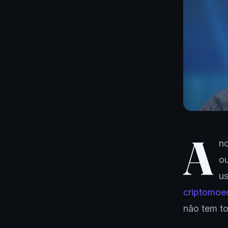
A
nd
ou
us
criptomoe
não tem to