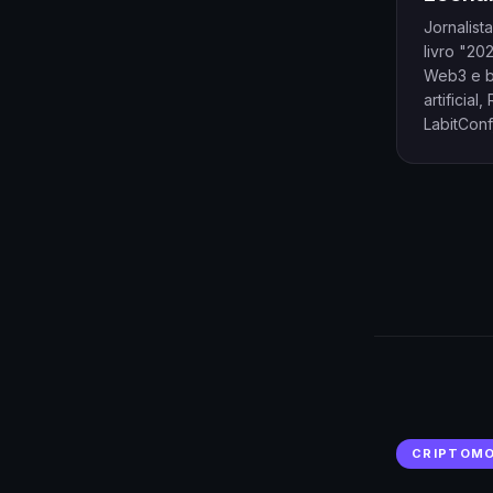
Jornalist
livro "20
Web3 e bl
artificia
LabitConf
CRIPTOM