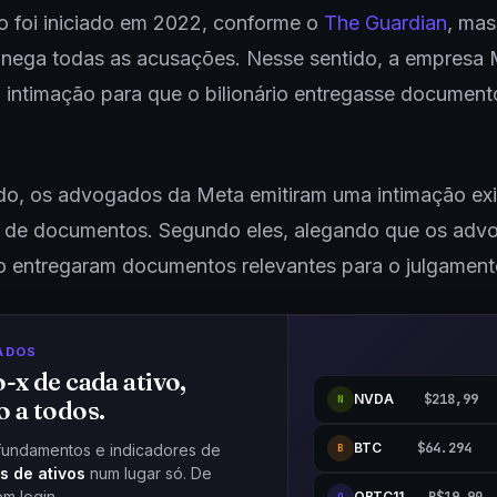
o foi iniciado em 2022, conforme o
The Guardian
, mas
nega todas as acusações. Nesse sentido, a empresa 
 intimação para que o bilionário entregasse document
o, os advogados da Meta emitiram uma intimação ex
s de documentos. Segundo eles, alegando que os adv
o entregaram documentos relevantes para o julgament
ADOS
o-x de cada ativo,
NVDA
$218,99
N
o a todos.
BTC
$64.294
fundamentos e indicadores de
B
s de ativos
num lugar só. De
em login.
QBTC11
Q