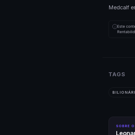
Medcalf e
Este cont
i
Rentabili
TAGS
BILIONÁR
SOBRE O
Leonar