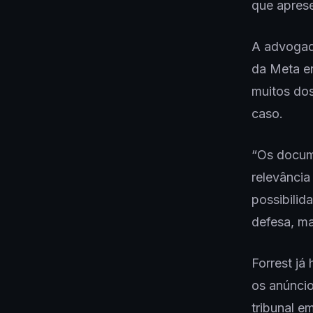
que aprese
A advogad
da Meta er
muitos dos
caso.
“Os docume
relevância
possibilid
defesa, ma
Forrest já
os anúncio
tribunal e