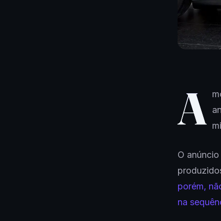
A
mo
an
mi
O anúncio
produzidos
porém, não
na sequênc