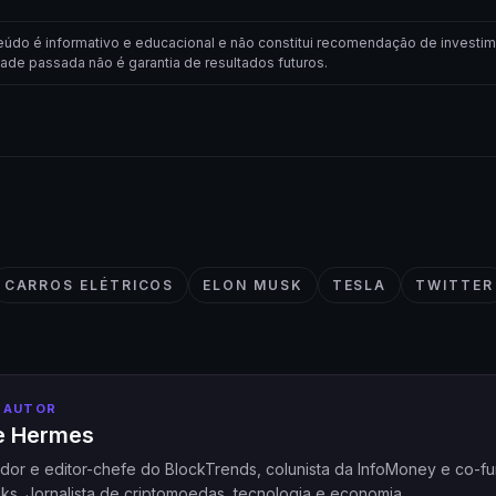
eúdo é informativo e educacional e não constitui recomendação de investim
dade passada não é garantia de resultados futuros.
CARROS ELÉTRICOS
ELON MUSK
TESLA
TWITTER
 AUTOR
pe Hermes
dor e editor-chefe do BlockTrends, colunista da InfoMoney e co-f
ks. Jornalista de criptomoedas, tecnologia e economia.