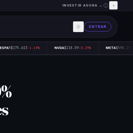
INVESTIR AGORA →
×
i
ENTRAR
R$175.613
$218.59
$590.15
SPA
-1.19%
NVDA
-0.29%
META
+0
0%
es