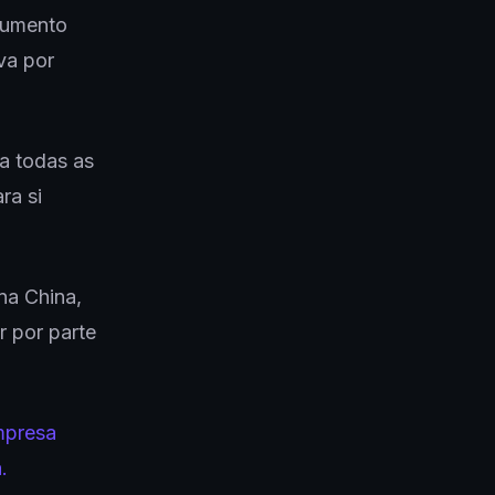
aumento
va por
a todas as
ra si
na China,
 por parte
mpresa
a.