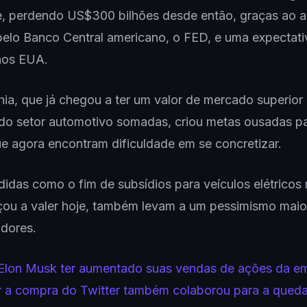
re, perdendo US$300 bilhões desde então, graças ao 
pelo Banco Central americano, o FED, e uma expectati
nos EUA.
a, que já chegou a ter um valor de mercado superior 
do setor automotivo somadas, criou metas ousadas pa
ue agora encontram dificuldade em se concretizar.
idas como o fim de subsídios para veículos elétricos 
ou a valer hoje, também levam a um pessimismo maior
idores.
 Elon Musk ter aumentado suas vendas de ações da e
ir a compra do Twitter também colaborou para a qued