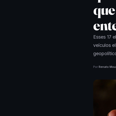
que 
ent
Esses 17 e
veículos e
geopolític
Por
Renato Mou