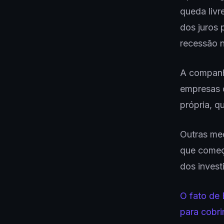
queda liv
dos juros 
recessão 
A companhi
empresas 
própria, q
Outras med
que começ
dos invest
O fato de
para cobr