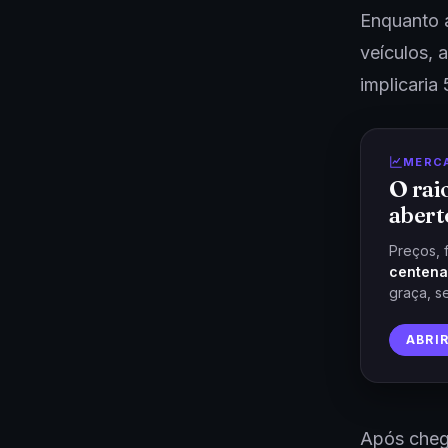
Enquanto a
veículos, 
implicari
MERC
O rai
abert
Preços, 
centena
graça, s
ABRI
Após chega