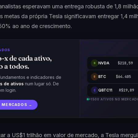
nalistas esperavam uma entrega robusta de 1,8 milhã
as metas da própria Tesla significavam entregar 1,4 mil
a 50% ao ano de crescimento.
ADOS
o-x de cada ativo,
NVDA
$218,59
N
o a todos.
BTC
$64.405
fundamentos e indicadores de
B
s de ativos
num lugar só. De
em login.
QBTC11
R$19,89
Q
+1500 ATIVOS NO MERCAD
R MERCADOS →
r a US$1 trilhão em valor de mercado, a Tesla mergu