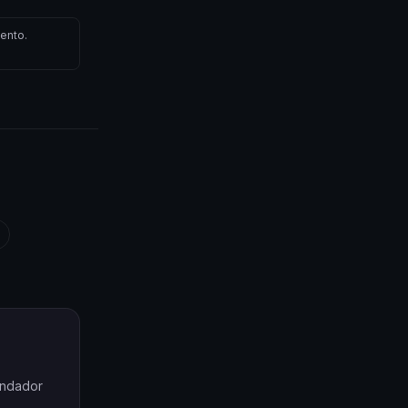
ento.
undador