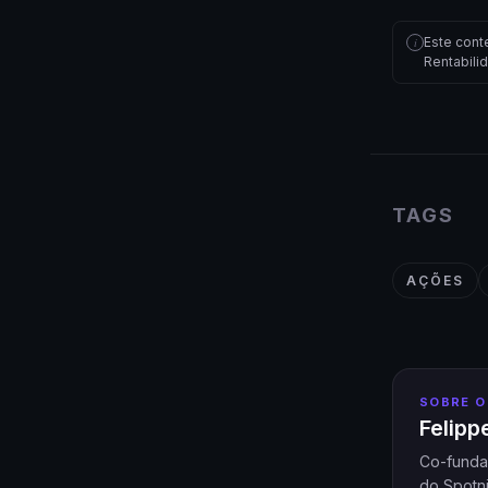
Este cont
i
Rentabili
TAGS
AÇÕES
SOBRE O
Felip
Co-funda
do Spotni