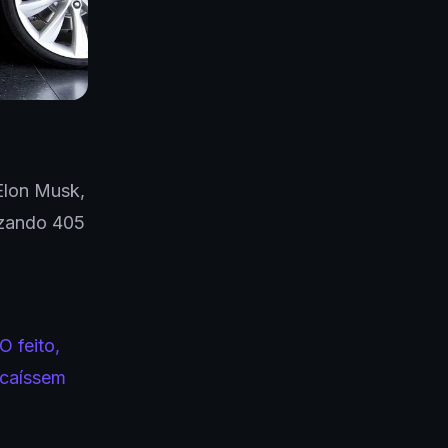
Elon Musk,
izando 405
O feito,
 caíssem