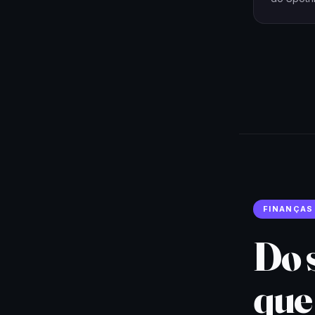
FINANÇAS
Do s
que 