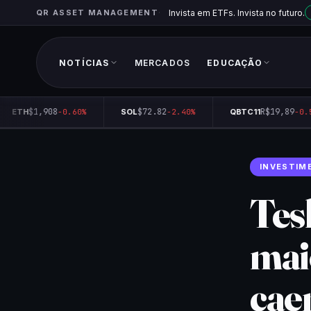
QR ASSET MANAGEMENT
Invista em ETFs. Invista no futuro.
NOTÍCIAS
MERCADOS
EDUCAÇÃO
$1,908
$72.82
R$19,89
ETH
-0.60%
SOL
-2.40%
QBTC11
-0.5
INVESTIM
Tes
mai
ca