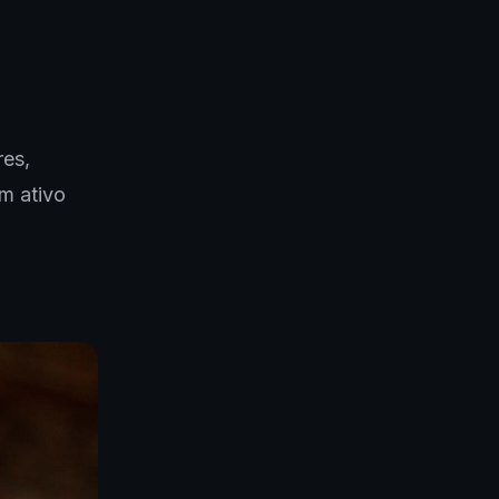
res,
um ativo