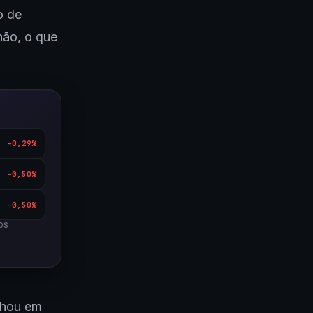
o de
hão, o que
-0,29%
-0,50%
-0,50%
OS
lhou em