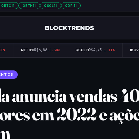
QBTC11
QETH11
QSOL11
QDFI11
R$6,86
R$4,45
0%
QETH11
-0.58%
QSOL11
-1.11%
IBOVE
ENTOS
la anuncia vendas 4
ores em 2022 e açõ
em