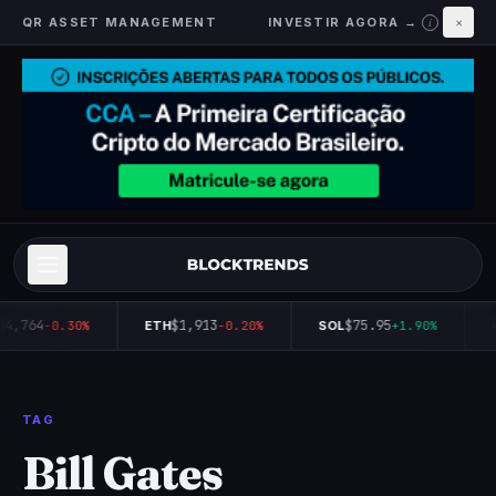
QR ASSET MANAGEMENT
INVESTIR AGORA →
×
i
64,764
$1,913
$75.95
-0.30%
ETH
-0.20%
SOL
+1.90%
TAG
Bill Gates