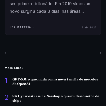
seu primeiro bilionário. Em 2019 vimos um
novo surgir a cada 3 dias, nas áreas…
LER MATÉRIA →
8 abr 2021
←
→
MAIS LIDAS
1
GPT-5.6: o que muda com a nova família de modelos
da OpenAI
2
SK Hynix estreia na Nasdaq: o que muda no setor de
chips