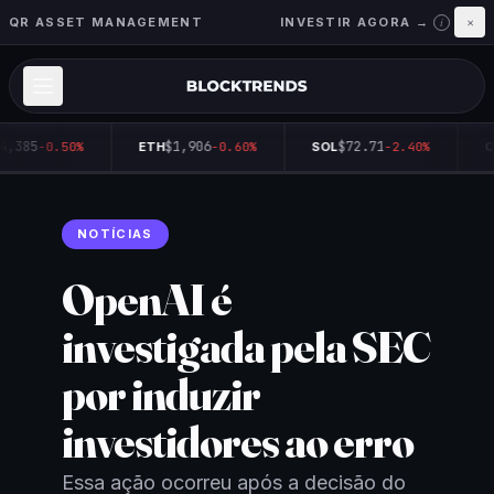
QR ASSET MANAGEMENT
INVESTIR AGORA →
×
i
4,385
$1,906
$72.71
-0.50%
ETH
-0.60%
SOL
-2.40%
Q
NOTÍCIAS
OpenAI é
investigada pela SEC
por induzir
investidores ao erro
Essa ação ocorreu após a decisão do