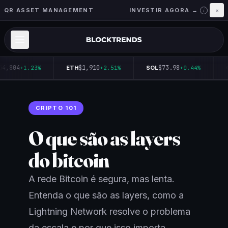
QR ASSET MANAGEMENT
INVESTIR AGORA →
×
i
64,804
$1,910
$73.98
+1.23%
ETH
+2.51%
SOL
+0.44%
CRIPTO 101
O que são as layers
do bitcoin
A rede Bitcoin é segura, mas lenta.
Entenda o que são as layers, como a
Lightning Network resolve o problema
da escala e por que isso importa.