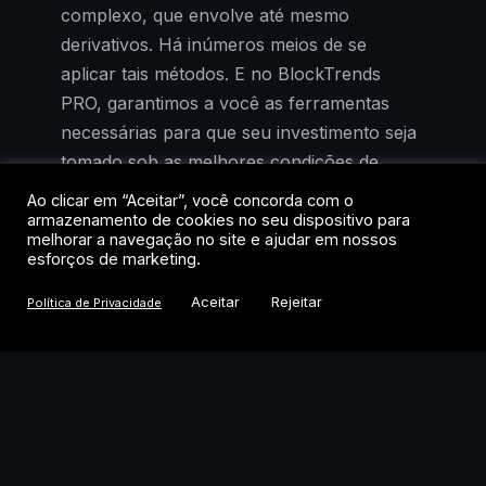
complexo, que envolve até mesmo
derivativos. Há inúmeros meios de se
aplicar tais métodos. E no BlockTrends
PRO, garantimos a você as ferramentas
necessárias para que seu investimento seja
tomado sob as melhores condições de
análise.
Ao clicar em “Aceitar”, você concorda com o
armazenamento de cookies no seu dispositivo para
melhorar a navegação no site e ajudar em nossos
É possível que você tenha chegado neste
esforços de marketing.
guia por razões menos nobres do que
Aceitar
Rejeitar
promover uma revolução no mundo das
Política de Privacidade
finanças. Mas ainda assim, saiba que ao se
debruçar sobre o universo cripto e
compreender as formas de investimento,
além do racional em cada operação, saiba
que você já está 1 passo a frente da imensa
maioria das pessoas.