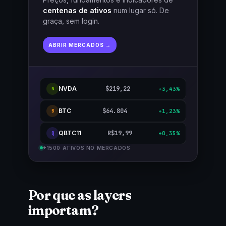
centenas de ativos
num lugar só. De
graça, sem login.
ABRIR MERCADOS →
NVDA
$219,22
+3,43%
N
BTC
$64.804
+1,23%
B
QBTC11
R$19,99
+0,35%
Q
+1500 ATIVOS NO MERCADOS
Por que as layers
importam?