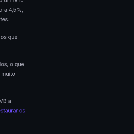
u dinheiro
gora 4,5%,
tes.
los que
los, o que
r muito
SVB a
staurar os