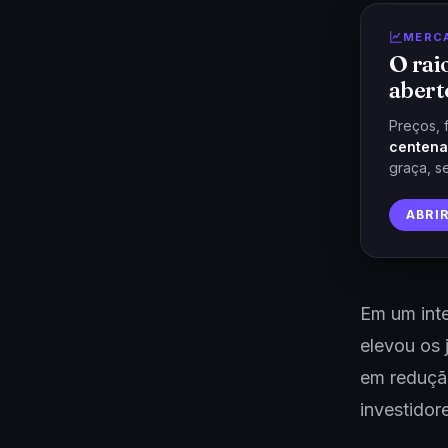
MERC
O rai
abert
Preços, 
centena
graça, s
ABRI
Em um int
elevou os 
em redução
investidor