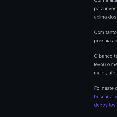
Com a alta
para inves
acima dos 
Com tanto
possuía an
O banco te
levou o me
maior, afe
Foi neste 
buscar aju
depósitos.