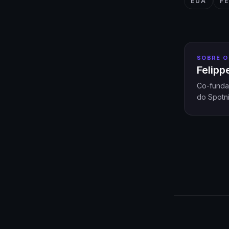
EUA
F
SOBRE O
Felip
Co-funda
do Spotni