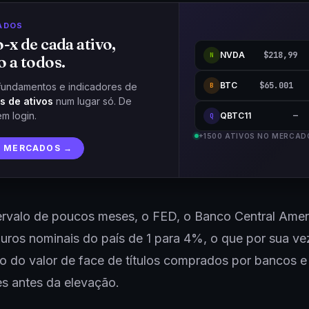
ADOS
o-x de cada ativo,
NVDA
$218,99
N
o a todos.
BTC
$65.001
fundamentos e indicadores de
B
s de ativos
num lugar só. De
em login.
QBTC11
—
Q
+1500 ATIVOS NO MERCAD
R MERCADOS →
ervalo de poucos meses, o FED, o Banco Central Amer
juros nominais do país de 1 para 4%, o que por sua ve
 do valor de face de títulos comprados por bancos e
es antes da elevação.