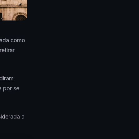
atada como
etirar
ediram
a por se
siderada a