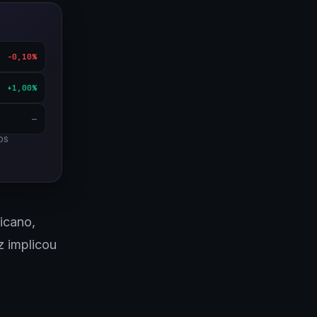
-0,10%
+1,00%
—
OS
icano,
z implicou