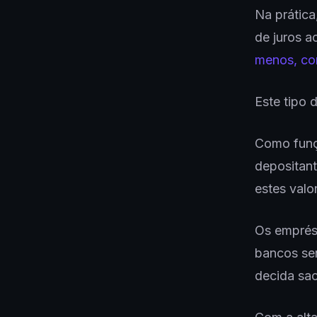
Na prátic
de juros a
menos, co
Este tipo
Como funç
depositant
estes valo
Os emprést
bancos sen
decida sac