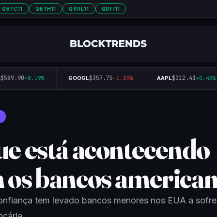
QBTC11
QETH11
QSOL11
QDFI11
589.90
$357.75
$312.41
+0.19%
GOOGL
-1.29%
AAPL
+0.45%
ue está acontecendo
 os bancos america
confiança tem levado bancos menores nos EUA a sofr
ncária.