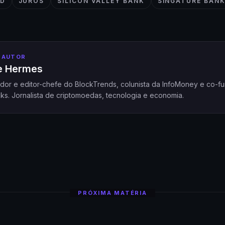
ED
JUROS
SILICON VALLEY BANK
SINGATURE BAN
 AUTOR
pe Hermes
dor e editor-chefe do BlockTrends, colunista da InfoMoney e co-f
ks. Jornalista de criptomoedas, tecnologia e economia.
PRÓXIMA MATÉRIA