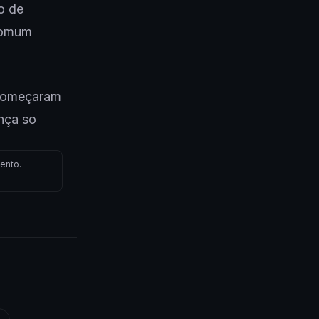
o de
 comum
 começaram
nça so
ento.