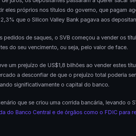
 de juros, os depositantes passaram a querer sacar se
tir eles próprios nos títulos do governo, que pagam a
2,3% que o Silicon Valley Bank pagava aos depositan
s pedidos de saques, o SVB começou a vender os títu
tes do seu vencimento, ou seja, pelo valor de face.
ve um prejuízo de US$1,8 bilhões ao vender estes títu
rcado a desconfiar de que o prejuízo total poderia se
tando significativamente o capital do banco.
cenário que se criou uma corrida bancária, levando o 
da do Banco Central e de órgãos como o FDIC para re