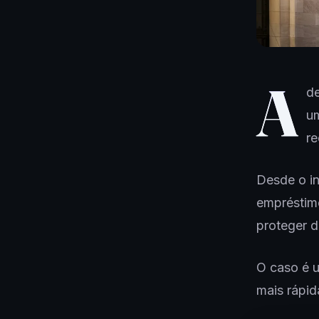
A
de
um
re
Desde o in
empréstimo
proteger d
O caso é u
mais rápid