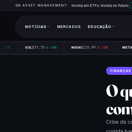
QR ASSET MANAGEMENT
Invista em ETFs. Invista no futuro.
NOTÍCIAS
MERCADOS
EDUCAÇÃO
$73.75
$218.99
$
.30%
SOL
+1.40%
NVDA
-0.10%
META
FINANÇAS
O q
com
Crise de 
corrida ba