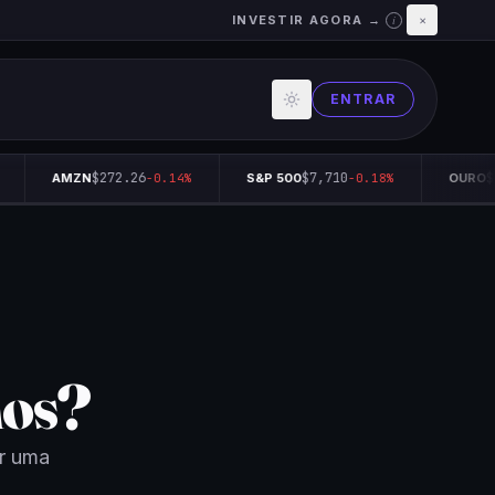
INVESTIR AGORA →
×
i
ENTRAR
$272.26
$7,710
$4,
AMZN
-0.14%
S&P 500
-0.18%
OURO
nos?
er uma