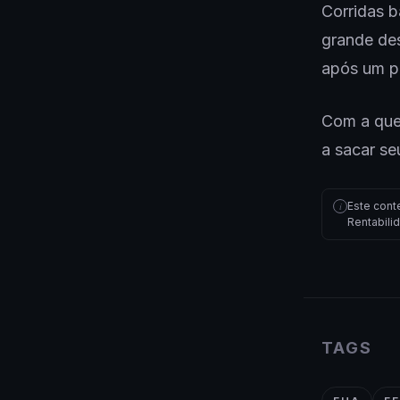
Corridas 
grande de
após um p
Com a que
a sacar se
Este cont
i
Rentabili
TAGS