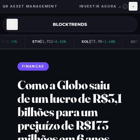
QR ASSET MANAGEMENT
INVESTIR AGORA →
×
i
71
$1,912
$73.90
+0.90%
ETH
+0.50%
SOL
+1.60%
QBTC
FINANÇAS
Como a Globo saiu
de um lucro de R$3,1
bilhões para um
prejuízo de R$173
milhões em 6 anos