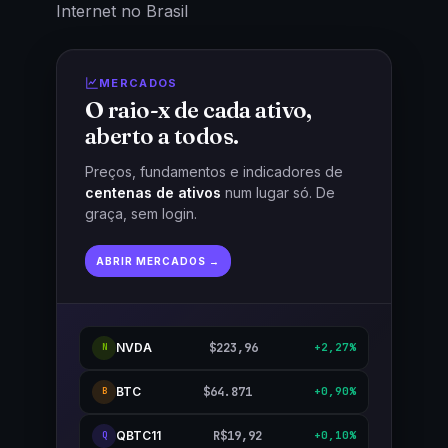
Internet no Brasil
MERCADOS
O raio-x de cada ativo,
aberto a todos.
Preços, fundamentos e indicadores de
centenas de ativos
num lugar só. De
graça, sem login.
ABRIR MERCADOS →
NVDA
$223,96
+2,27%
N
BTC
$64.871
+0,90%
B
QBTC11
R$19,92
+0,10%
Q