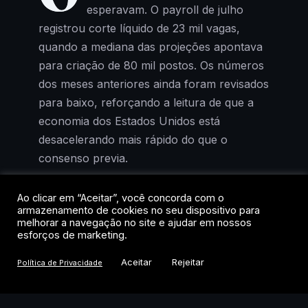
esperavam. O payroll de julho
registrou corte líquido de 23 mil vagas,
quando a mediana das projeções apontava
para criação de 80 mil postos. Os números
dos meses anteriores ainda foram revisados
para baixo, reforçando a leitura de que a
economia dos Estados Unidos está
desacelerando mais rápido do que o
consenso previa.
A reação de Wall Street foi imediata e, para
Ao clicar em “Aceitar”, você concorda com o
armazenamento de cookies no seu dispositivo para
quem acompanha a lógica dos mercados,
melhorar a navegação no site e ajudar em nossos
previsível: má notícia para a economia real
esforços de marketing.
virou boa notícia para os ativos de risco. O
Aceitar
Rejeitar
Política de Privacidade
Nasdaq saltou 5,19% na semana, o S&P
500 avançou 3,57% e o Dow Jones subiu
2,97%. Os três índices registraram o melhor