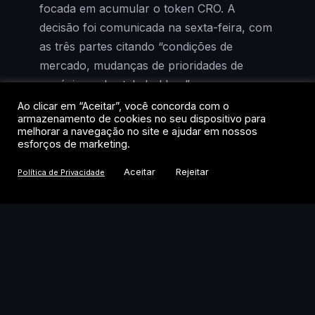
focada em acumular o token CRO. A
decisão foi comunicada na sexta-feira, com
as três partes citando “condições de
mercado, mudanças de prioridades de
negócios e de stakeholders” como
justificativa.
Ao clicar em “Aceitar”, você concorda com o
armazenamento de cookies no seu dispositivo para
melhorar a navegação no site e ajudar em nossos
O recuo é emblemático. Quando a parceria
esforços de marketing.
foi anunciada, no auge do boom de
Aceitar
Rejeitar
Política de Privacidade
tesourarias corporativas em ativos digitais, a
tese parecia irresistível: usar o balanço de
empresas listadas para acumular tokens e
gerar retorno via staking. Agora, com o
mercado saturado e o apetite institucional
mais seletivo, a Trump Media opta por
voltar às origens: mídia, licenciamento de
dados e a conclusão de uma fusão com a