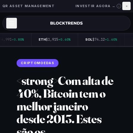
QR ASSET MANAGEMENT
INVESTIR AGORA →
×
i
64,991
$1,915
$74.12
+0.80%
ETH
+0.60%
SOL
+1.60%
CRIPTOMOEDAS
<strong>Com alta de
40%, Bitcoin tem o
melhor janeiro
desde 2013. Estes
são os