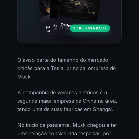
Fundamentos
Trader Cripto
Soberania Bitcoin
18 cursos · 80 aulas
3 TRILHAS GRÁTIS
10 cursos · 44 aulas
Cripto
7 cursos · 31 aulas
O aviso parte do tamanho do mercado
chinês para a Tesla, principal empresa de
Musk.
A companhia de veículos elétricos é a
segunda maior empresa da China na área,
tendo uma de suas fábricas em Shangai.
No início da pandemia, Musk chegou a ter
uma relação considerada “especial” por