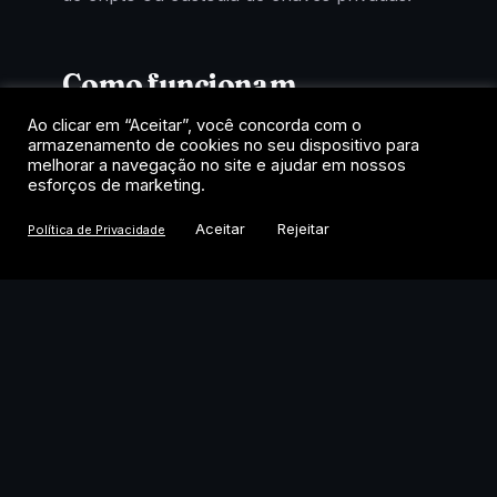
Como funcionam
Ao clicar em “Aceitar”, você concorda com o
Cada cota representa uma fração de um
armazenamento de cookies no seu dispositivo para
fundo que mantém exposição ao criptoativo
melhorar a navegação no site e ajudar em nossos
esforços de marketing.
de referência. A negociação acontece no
home broker, como uma ação, com
Aceitar
Rejeitar
Política de Privacidade
liquidação em reais e tributação de renda
variável. Para quem quer exposição a
Bitcoin, Ethereum ou Solana dentro das
regras do mercado tradicional, é o caminho
mais direto.
O momento do mercado