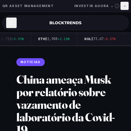
QR ASSET MANAGEMENT
INVESTIR AGORA →
×
i
64,711
$1,908
$73.67
+0.93%
ETH
+2.18%
SOL
-0.37%
NOTÍCIAS
China ameaça Musk
por relatório sobre
vazamento de
laboratório da Covid-
19