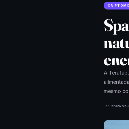
CRIPTOM
Spa
nat
ene
A Terafab,
alimentada
mesmo com
Por
Renato Mou