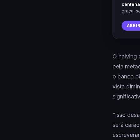
centena
graça, s
ABRI
O halving
pela metad
o banco ob
vista dimi
significat
“Isso desa
será carac
escrevera