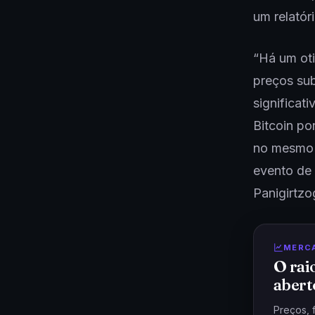
um relatór
“Há um ot
preços sub
significat
Bitcoin po
no mesmo 
evento de 
Panigirtzo
MERC
O rai
abert
Preços, 