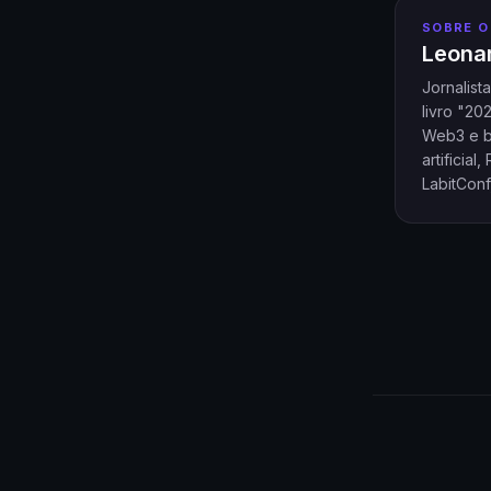
SOBRE O
Leonar
Jornalist
livro "20
Web3 e bl
artificia
LabitConf