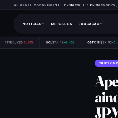
QR ASSET MANAGEMENT
Invista em ETFs. Invista no futuro.
NOTÍCIAS
MERCADOS
EDUCAÇÃO
$1,912
$73.48
R$19,92
ETH
-0.10%
SOL
+0.40%
QBTC11
+0.1
CRIPTOM
Ape
aind
JP