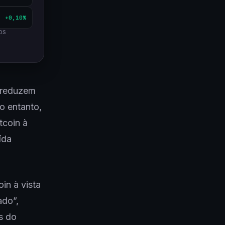
+0,10%
OS
 reduzem
o entanto,
tcoin à
ída
in à vista
ado”,
s do