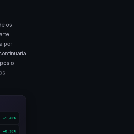
de os
arte
a por
continuaria
após o
aos
+1,48%
+0,30%