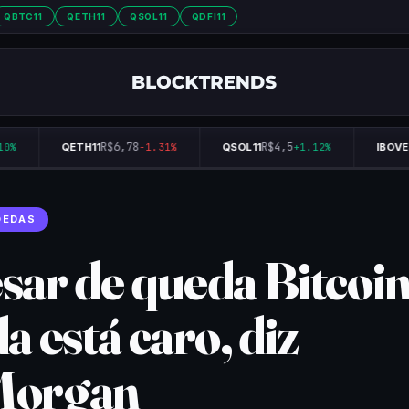
QBTC11
QETH11
QSOL11
QDFI11
R$6,78
R$4,5
0%
QETH11
-1.31%
QSOL11
+1.12%
IBOVES
OEDAS
sar de queda Bitcoi
a está caro, diz
Morgan