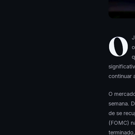
O
J
o
q
significat
continuar 
O mercado 
semana. D
de se rec
(FOMC) na
terminado