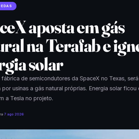
OEDAS
ceX aposta em gás
ural na Terafab e ign
rgia solar
 fábrica de semicondutores da SpaceX no Texas, será
 por usinas a gás natural próprias. Energia solar ficou 
 a Tesla no projeto.
ra
·
7 ago 2026