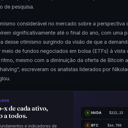
io de pesquisa.
imismo considerável no mercado sobre a perspectiva 
irem significativamente até o final do ano, com uma p
iva desse otimismo surgindo da visão de que a demand
r meio de fundos negociados em bolsa (ETFs) à vista 
ritmo, mesmo com a diminuição da oferta de Bitcoin 
halving”, escreveram os analistas liderados por Nikol
glou.
ADOS
o-x de cada ativo,
NVDA
$222,23
N
o a todos.
BTC
$64.780
fundamentos e indicadores de
B