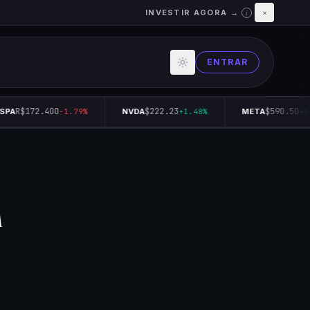
INVESTIR AGORA →
×
i
ENTRAR
R$172.400
$222.23
$590.50
PA
-1.79%
NVDA
+1.48%
META
+0.
n