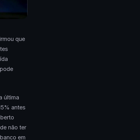
irmou que
tes
ída
n pode
a última
 15% antes
Aberto
de não ter
o banco em