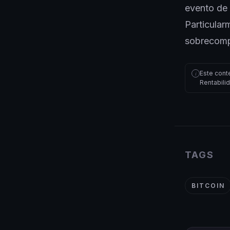
evento de 
Particular
sobrecompr
Este cont
i
Rentabili
TAGS
BITCOIN