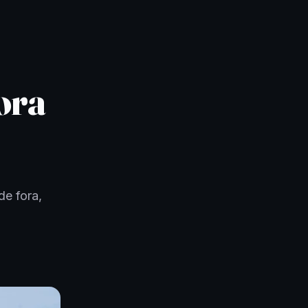
ora
de fora,