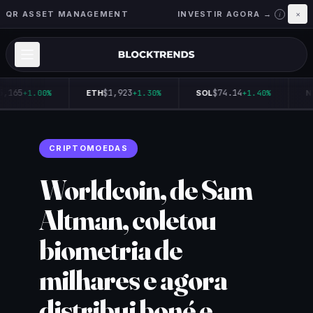
QR ASSET MANAGEMENT
INVESTIR AGORA →
×
i
5,165
$1,923
$74.14
+1.00%
ETH
+1.30%
SOL
+1.40%
N
CRIPTOMOEDAS
Worldcoin, de Sam
Altman, coletou
biometria de
milhares e agora
distribui boné e