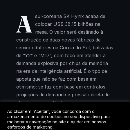
A
sul-coreana SK Hynix acaba de
colocar US$ 38,15 bilhões na
mesa. O valor será destinado à
construção de duas novas fábricas de
semicondutores na Coreia do Sul, batizadas
de “Y2” e “M17”, com foco em atender à
demanda explosiva por chips de memória
na era da inteligência artificial. É o tipo de
aposta que não se faz com base em
otimismo: se faz com base em contratos,
projeções de demanda e pressão direta de
clientes como a Nvidia.
Ao clicar em “Aceitar”, você concorda com o
armazenamento de cookies no seu dispositivo para
A decisão não surgiu do nada. Em junho, a
melhorar a navegação no site e ajudar em nossos
companhia já havia sinalizado uma
esforços de marketing.