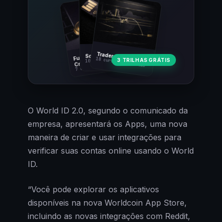
Fundamentos
Trader Cripto
Soberania Bitcoin
18 cursos · 80 aulas
3 TRILHAS GRÁTIS
10 cursos · 44 aulas
Cripto
7 cursos · 31 aulas
O World ID 2.0, segundo o comunicado da
empresa, apresentará os Apps, uma nova
maneira de criar e usar integrações para
verificar suas contas online usando o World
ID.
“Você pode explorar os aplicativos
disponíveis na nova Worldcoin App Store,
incluindo as novas integrações com Reddit,