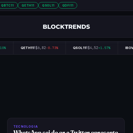
QBTC11
QETH11
QSOL11
QDFI11
R$6,82
R$4,52
0%
QETH11
-0.73%
QSOL11
+1.57%
IBOV
TECNOLOGIA
WhatsApp sai do ar e Twitter apresenta