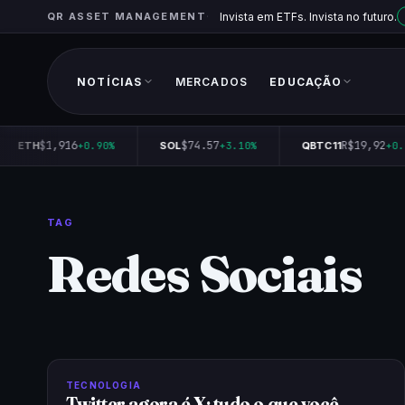
QR ASSET MANAGEMENT
Invista em ETFs. Invista no futuro.
NOTÍCIAS
MERCADOS
EDUCAÇÃO
$1,916
$74.57
R$19,92
ETH
+0.90%
SOL
+3.10%
QBTC11
+0.1
TAG
Redes Sociais
TECNOLOGIA
Twitter agora é X; tudo o que você