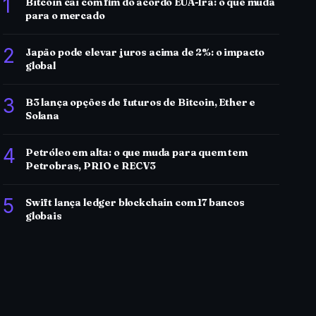
1
Bitcoin cai com fim do acordo EUA-Irã: o que muda
para o mercado
2
Japão pode elevar juros acima de 2%: o impacto
global
3
B3 lança opções de futuros de Bitcoin, Ether e
Solana
4
Petróleo em alta: o que muda para quem tem
Petrobras, PRIO e RECV3
5
Swift lança ledger blockchain com 17 bancos
globais