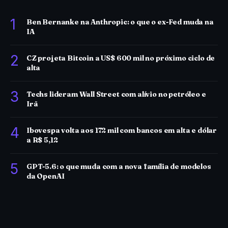
1
Ben Bernanke na Anthropic: o que o ex-Fed muda na
IA
2
CZ projeta Bitcoin a US$ 600 mil no próximo ciclo de
alta
3
Techs lideram Wall Street com alívio no petróleo e
Irã
4
Ibovespa volta aos 172 mil com bancos em alta e dólar
a R$ 5,12
5
GPT-5.6: o que muda com a nova família de modelos
da OpenAI