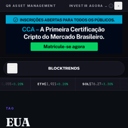
QR ASSET MANAGEMENT
INVESTIR AGORA →
×
i
65,055
$1,921
$76.27
+0.20%
ETH
+0.20%
SOL
+3.30%
TAG
EUA