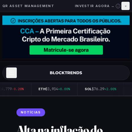
QR ASSET MANAGEMENT
INVESTIR AGORA →
×
i
64,779
$1,914
$76.29
-0.20%
ETH
+0.00%
SOL
+2.00%
NOTÍCIAS
Alta na inflação do