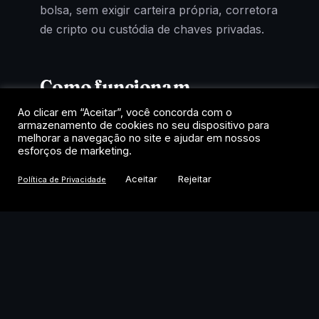
bolsa, sem exigir carteira própria, corretora
de cripto ou custódia de chaves privadas.
Como funcionam
Ao clicar em “Aceitar”, você concorda com o
Cada cota representa uma fração de um
armazenamento de cookies no seu dispositivo para
fundo que mantém exposição ao criptoativo
melhorar a navegação no site e ajudar em nossos
esforços de marketing.
de referência. A negociação acontece no
home broker, como uma ação, com
Aceitar
Rejeitar
Política de Privacidade
liquidação em reais e tributação de renda
variável. Para quem quer exposição a
Bitcoin, Ethereum ou Solana dentro das
regras do mercado tradicional, é o caminho
mais direto.