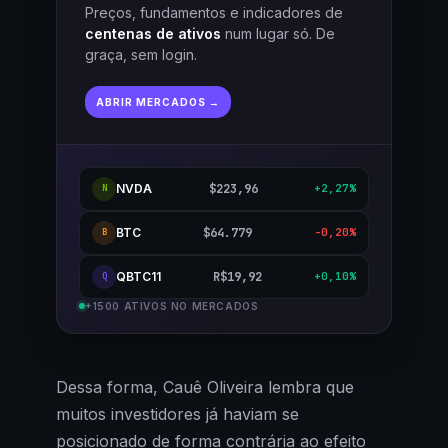
Preços, fundamentos e indicadores de
centenas de ativos
num lugar só. De
graça, sem login.
ABRIR MERCADOS →
NVDA
$223,96
+2,27%
N
BTC
$64.779
-0,20%
B
QBTC11
R$19,92
+0,10%
Q
+1500 ATIVOS NO MERCADOS
Dessa forma, Cauê Oliveira lembra que
muitos investidores já haviam se
posicionado de forma contrária ao efeito