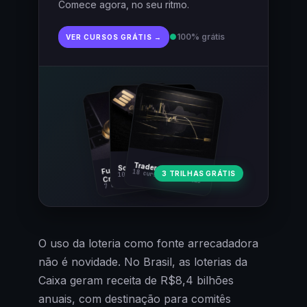
Comece agora, no seu ritmo.
●
100% grátis
VER CURSOS GRÁTIS →
Fundamentos
Trader Cripto
Soberania Bitcoin
18 cursos · 80 aulas
3 TRILHAS GRÁTIS
10 cursos · 44 aulas
Cripto
7 cursos · 31 aulas
O uso da loteria como fonte arrecadadora
não é novidade. No Brasil, as loterias da
Caixa geram receita de R$8,4 bilhões
anuais, com destinação para comitês