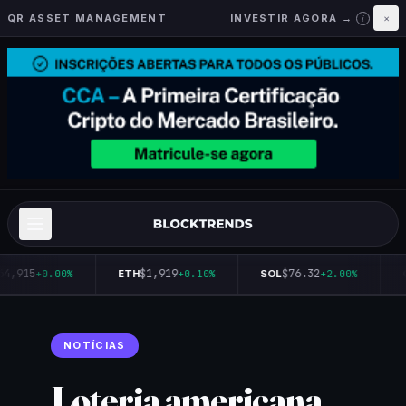
QR ASSET MANAGEMENT
INVESTIR AGORA →
×
i
64,915
$1,919
$76.32
+0.00%
ETH
+0.10%
SOL
+2.00%
NOTÍCIAS
Loteria americana