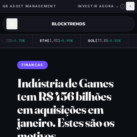
QR ASSET MANAGEMENT
INVESTIR AGORA →
×
i
65,230
$1,931
$73.85
+0.70%
ETH
+0.90%
SOL
+0.50%
Q
FINANÇAS
Indústria de Games
tem R$456 bilhões
em aquisições em
janeiro. Estes são os
motivos.