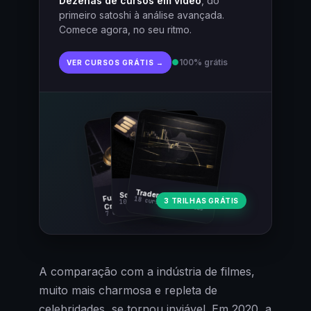
Dezenas de cursos em vídeo
, do
primeiro satoshi à análise avançada.
Comece agora, no seu ritmo.
●
100% grátis
VER CURSOS GRÁTIS →
Fundamentos
Trader Cripto
Soberania Bitcoin
18 cursos · 80 aulas
3 TRILHAS GRÁTIS
10 cursos · 44 aulas
Cripto
7 cursos · 31 aulas
A comparação com a indústria de filmes,
muito mais charmosa e repleta de
celebridades, se tornou inviável. Em 2020, a