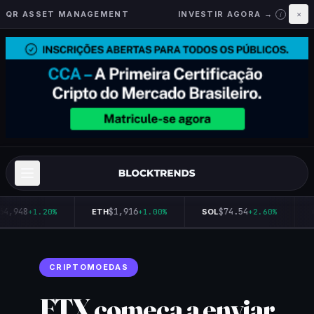
QR ASSET MANAGEMENT
INVESTIR AGORA →
×
i
64,948
$1,916
$74.54
+1.20%
ETH
+1.00%
SOL
+2.60%
CRIPTOMOEDAS
FTX começa a enviar