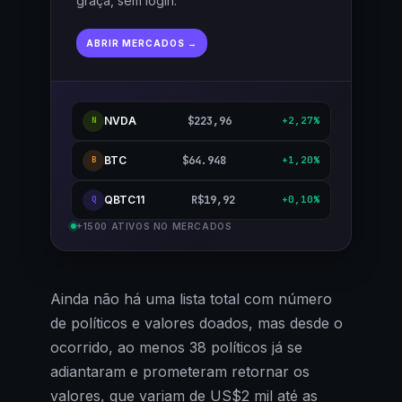
graça, sem login.
ABRIR MERCADOS →
NVDA
$223,96
+2,27%
N
BTC
$64.948
+1,20%
B
QBTC11
R$19,92
+0,10%
Q
+1500 ATIVOS NO MERCADOS
Ainda não há uma lista total com número
de políticos e valores doados, mas desde o
ocorrido, ao menos 38 políticos já se
adiantaram e prometeram retornar os
valores, que variam de US$2 mil até as