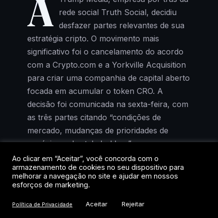
A
rede social Truth Social, decidiu
desfazer partes relevantes de sua
estratégia cripto. O movimento mais
significativo foi o cancelamento do acordo
com a Crypto.com e a Yorkville Acquisition
para criar uma companhia de capital aberto
focada em acumular o token CRO. A
decisão foi comunicada na sexta-feira, com
as três partes citando “condições de
mercado, mudanças de prioridades de
negócios e de stakeholders” como
justificativa.
Ao clicar em “Aceitar”, você concorda com o
armazenamento de cookies no seu dispositivo para
melhorar a navegação no site e ajudar em nossos
O recuo é emblemático. Quando a parceria
esforços de marketing.
foi anunciada, no auge do boom de
Aceitar
Rejeitar
Política de Privacidade
tesourarias corporativas em ativos digitais, a