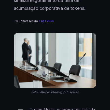
sinaliza esgotamento da tese de
acumulação corporativa de tokens.
Por
Renato Moura
·
7 ago 2026
Foto: Werner Pfennig / Unsplash
Trump Media, empresa por trás da