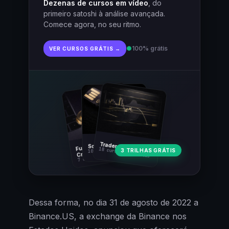
Dezenas de cursos em vídeo
, do
primeiro satoshi à análise avançada.
Comece agora, no seu ritmo.
●
100% grátis
VER CURSOS GRÁTIS →
Fundamentos
Trader Cripto
Soberania Bitcoin
18 cursos · 80 aulas
3 TRILHAS GRÁTIS
10 cursos · 44 aulas
Cripto
7 cursos · 31 aulas
Dessa forma, no dia 31 de agosto de 2022 a
Binance.US, a exchange da Binance nos