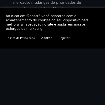
mercado, mudanças de prioridades de
negócios e de stakeholders” como
justificativa.
Ao clicar em “Aceitar”, você concorda com o
armazenamento de cookies no seu dispositivo para
melhorar a navegação no site e ajudar em nossos
O recuo é emblemático. Quando a parceria
esforços de marketing.
foi anunciada, no auge do boom de
Aceitar
Rejeitar
Política de Privacidade
tesourarias corporativas em ativos digitais, a
tese parecia irresistível: usar o balanço de
empresas listadas para acumular tokens e
gerar retorno via staking. Agora, com o
mercado saturado e o apetite institucional
mais seletivo, a Trump Media opta por
voltar às origens: mídia, licenciamento de
dados e a conclusão de uma fusão com a
TAE, empresa de energia por fusão
nuclear.