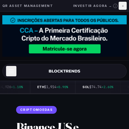
QR ASSET MANAGEMENT
INVESTIR AGORA →
×
i
4,926
$1,914
$74.74
+1.10%
ETH
+0.90%
SOL
+2.60%
Q
CRIPTOMOEDAS
Binance.US e