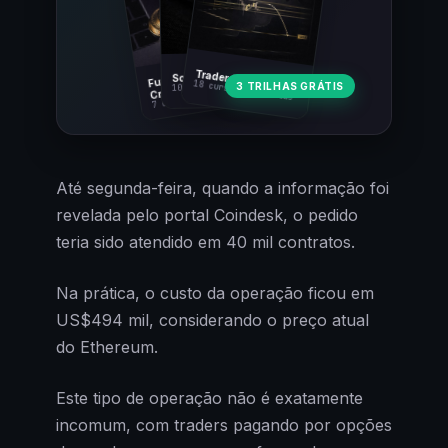
Fundamentos
Trader Cripto
Soberania Bitcoin
18 cursos · 80 aulas
3 TRILHAS GRÁTIS
10 cursos · 44 aulas
Cripto
7 cursos · 31 aulas
Até segunda-feira, quando a informação foi
revelada pelo portal Coindesk, o pedido
teria sido atendido em 40 mil contratos.
Na prática, o custo da operação ficou em
US$494 mil, considerando o preço atual
do Ethereum.
Este tipo de operação não é exatamente
incomum, com traders pagando por opções