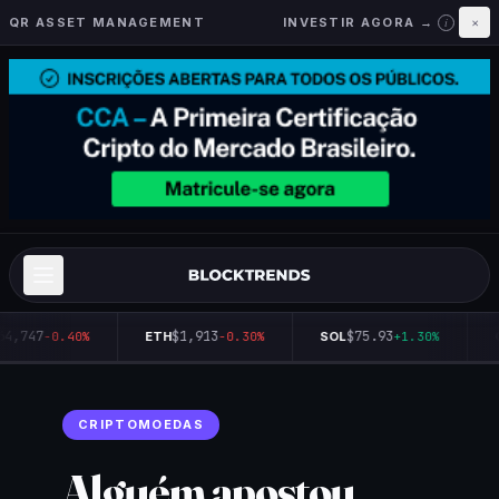
QR ASSET MANAGEMENT
INVESTIR AGORA →
×
i
64,747
$1,913
$75.93
-0.40%
ETH
-0.30%
SOL
+1.30%
CRIPTOMOEDAS
Alguém apostou