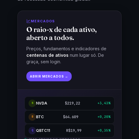
MERCADOS
O raio-x de cada ativo,
aberto a todos.
Preços, fundamentos e indicadores de
centenas de ativos
num lugar só. De
graça, sem login.
ABRIR MERCADOS →
NVDA
$219,22
+3,43%
N
BTC
$64.609
+0,20%
B
QBTC11
R$19,99
+0,35%
Q