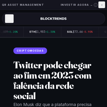
QR ASSET MANAGEMENT
INVESTIR AGORA →
×
i
4,609
$1,903
$73.66
+0.20%
ETH
+1.30%
SOL
-0.90%
Q
CRIPTOMOEDAS
Twitter pode chegar
ao fim em 2023 com
falência da rede
social
Elon Musk diz que a plataforma precisa