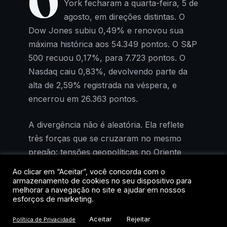
O
York fecharam a quarta-feira, 5 de
agosto, em direções distintas. O
Dow Jones subiu 0,49% e renovou sua
máxima histórica aos 54.349 pontos. O S&P
500 recuou 0,17%, para 7.723 pontos. O
Nasdaq caiu 0,83%, devolvendo parte da
alta de 2,59% registrada na véspera, e
encerrou em 26.363 pontos.
A divergência não é aleatória. Ela reflete
três forças que se cruzaram no mesmo
pregão: tensões geopolíticas no Oriente
Médio, uma safra de balanços com
Ao clicar em “Aceitar”, você concorda com o
surpresas negativas em tecnologia e um
armazenamento de cookies no seu dispositivo para
melhorar a navegação no site e ajudar em nossos
dado de emprego abaixo do esperado. Cada
esforços de marketing.
índice, pela composição setorial diferente,
Aceitar
Rejeitar
reagiu de forma distinta.
Política de Privacidade