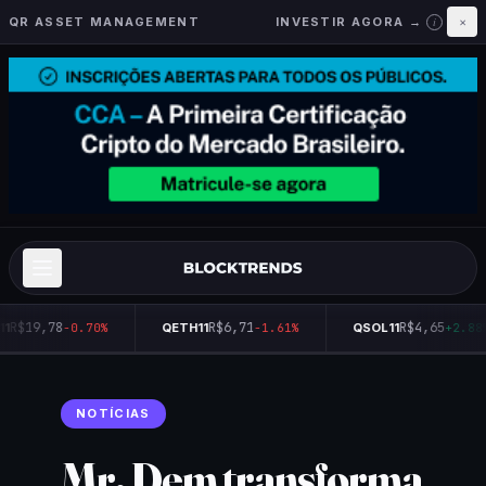
QR ASSET MANAGEMENT
INVESTIR AGORA →
×
i
R$19,78
R$6,71
R$4,65
1
-0.70%
QETH11
-1.61%
QSOL11
+2.88
NOTÍCIAS
Mr. Dem transforma