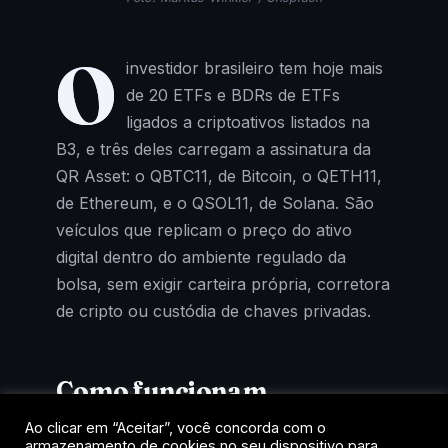
O
investidor brasileiro tem hoje mais
de 20 ETFs e BDRs de ETFs
ligados a criptoativos listados na
B3, e três deles carregam a assinatura da
QR Asset: o QBTC11, de Bitcoin, o QETH11,
de Ethereum, e o QSOL11, de Solana. São
veículos que replicam o preço do ativo
digital dentro do ambiente regulado da
bolsa, sem exigir carteira própria, corretora
de cripto ou custódia de chaves privadas.
Como funcionam
Ao clicar em “Aceitar”, você concorda com o
Cada cota representa uma fração de um
armazenamento de cookies no seu dispositivo para