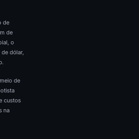
o de
im de
ial, o
de dólar,
o.
 meio de
otista
e custos
s na