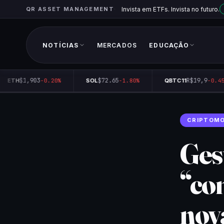
QR ASSET MANAGEMENT
Invista em ETFs. Invista no futuro.
NOTÍCIAS
MERCADOS
EDUCAÇÃO
$1,903
$72.65
R$19,9
ETH
-0.20%
SOL
-1.80%
QBTC11
-0.45%
CRIPTOM
Ges
“co
nov