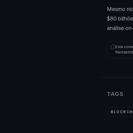
Mesmo nic
$80 bilhõ
análise on
Este cont
i
Rentabili
TAGS
BLOCKCH