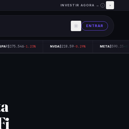
INVESTIR AGORA →
×
i
ENTRAR
R$175.546
$218.59
$590.15
PA
-1.23%
NVDA
-0.29%
META
+0.2
ta
Fi