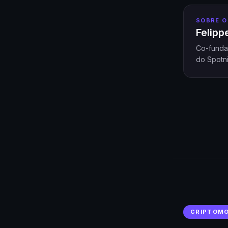
SOBRE O
Felip
Co-funda
do Spotni
CRIPTOM