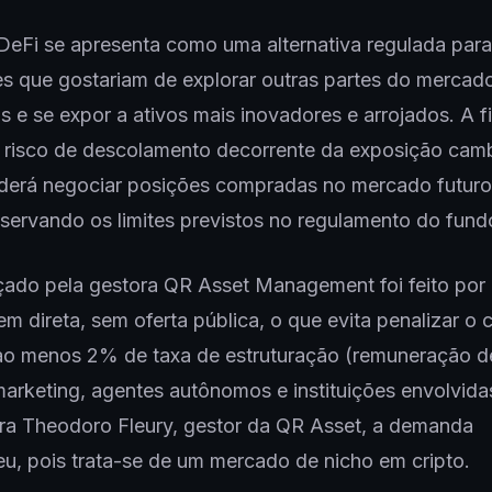
eFi se apresenta como uma alternativa regulada para
es que gostariam de explorar outras partes do mercad
os e se expor a ativos mais inovadores e arrojados. A f
 risco de descolamento decorrente da exposição camb
erá negociar posições compradas no mercado futuro 
ervando os limites previstos no regulamento do fund
çado pela gestora QR Asset Management foi feito por
em direta, sem oferta pública, o que evita penalizar o c
 ao menos 2% de taxa de estruturação (remuneração d
 marketing, agentes autônomos e instituições envolvida
ara Theodoro Fleury, gestor da QR Asset, a demanda
u, pois trata-se de um mercado de nicho em cripto.