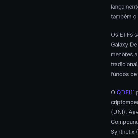
lançamento
também o
Os ETFs s
Galaxy DeF
menores a
tradicion
fundos de 
O
QDFI11
p
criptomoed
(UNI), Aa
Compound 
Synthetix 