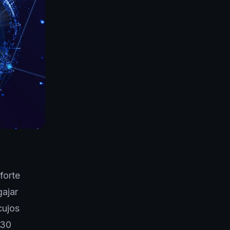
forte
gajar
cujos
 30