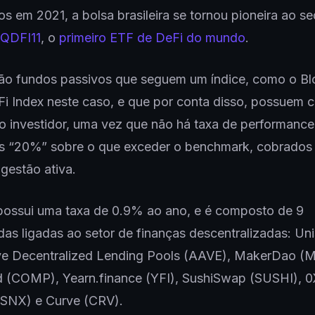
s em 2021, a bolsa brasileira se tornou pioneira ao se
QDFI11
, o
primeiro ETF de DeFi do mundo
.
ão fundos passivos que seguem um índice, como o B
i Index neste caso, e que por conta disso, possuem 
o investidor, uma vez que não há taxa de performanc
ais “20%” sobre o que exceder o benchmark, cobrados
gestão ativa.
ossui uma taxa de 0.9% ao ano, e é composto de 9
as ligadas ao setor de finanças descentralizadas: U
ve Decentralized Lending Pools (AAVE), MakerDao (
(COMP), Yearn.finance (YFI), SushiSwap (SUSHI), 0
(SNX) e Curve (CRV).