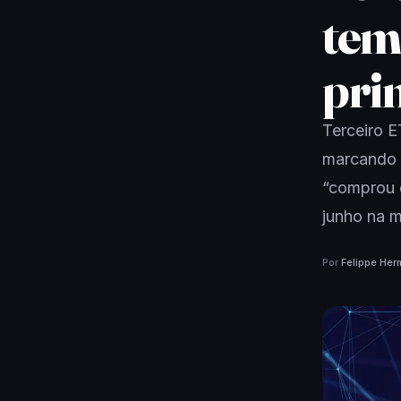
tem
pri
Terceiro E
marcando 
“comprou 
junho na m
Por
Felippe Her