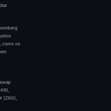
diar
loomberg
custos
e, como os
 em
niswap
MKR),
X (ZRX),