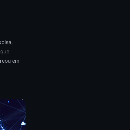
bolsa,
 que
treou em