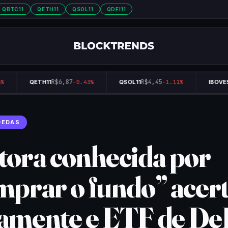
QBTC11
QETH11
QSOL11
QDFI11
R$6,87
R$4,45
QETH11
-0.43%
QSOL11
-1.11%
IBOVES
OEDAS
tora conhecida por
mprar o fundo” acer
amente e ETF de De