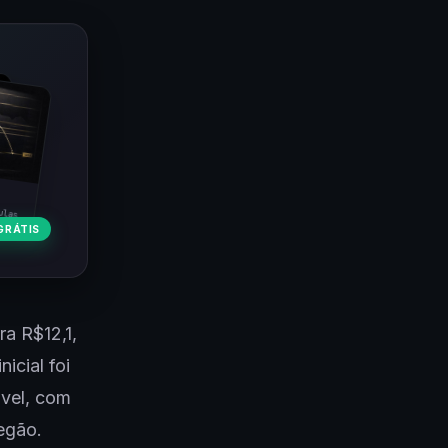
ulas
GRÁTIS
ra R$12,1,
icial foi
ável, com
egão.