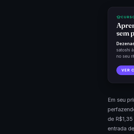
CURS
Apren
sem p
Dezenas
satoshi 
no seu ri
VER 
Em seu pr
perfazendo
de R$1,35 
entrada de