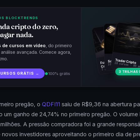
OS BLOCKTRENDS
da cripto do zero,
agar nada.
 de cursos em vídeo
, do primeiro
à análise avançada. Comece agora,
tmo.
Fundamentos
Trader Cripto
Soberania Bitcoin
18 cursos · 80 a
10 cursos · 44 aulas
Cripto
7 cursos · 31 aulas
3 TRILHAS 
CURSOS GRÁTIS →
●
100% grátis
imeiro pregão, o
QDFI11
saiu de R$9,36 na abertura pa
 um ganho de 24,74% no primeiro pregão. O volume in
milhões. A pressão compradora foi a grande respons
 novos investidores aproveitando o primeiro dia de pr