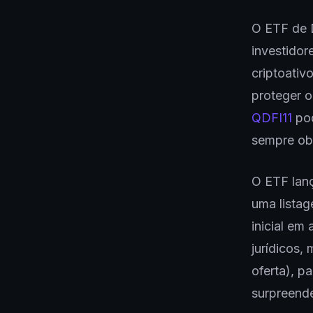
O ETF de D
investidor
criptoativ
proteger o
QDFI11
pod
sempre obs
O ETF lan
uma listag
inicial em
jurídicos,
oferta), p
surpreende