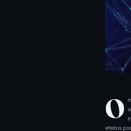
O
m
a
i
efeitos po