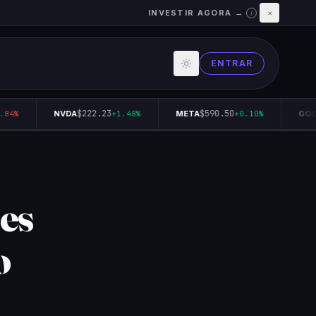
INVESTIR AGORA →
×
i
ENTRAR
$222.23
$590.50
84%
NVDA
+1.48%
META
+0.10%
GOOG
res
o