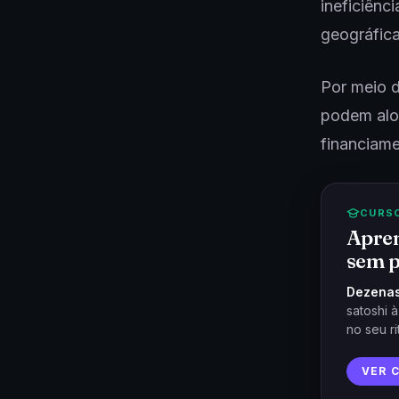
ineficiênc
geográfic
Por meio d
podem aloc
financiame
CURS
Apren
sem p
Dezenas
satoshi 
no seu ri
VER 