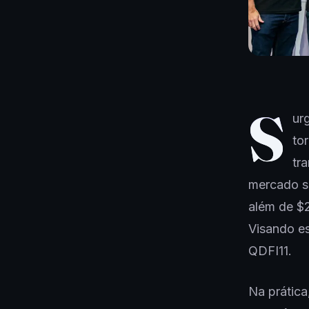
S
ur
to
tr
mercado sa
além de $2
Visando e
QDFI11.
Na prátic