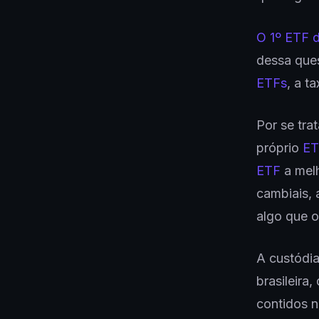
O 1º ETF d
dessa ques
ETFs
, a t
Por se tra
próprio
ET
ETF
a melh
cambiais, 
algo que o
A custódia
brasileira
contidos 