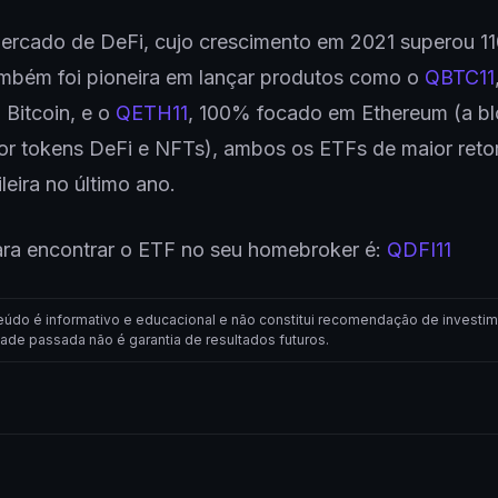
ercado de DeFi, cujo crescimento em 2021 superou 1
ambém foi pioneira em lançar produtos como o
QBTC11
Bitcoin, e o
QETH11
, 100% focado em Ethereum (a b
por tokens DeFi e NFTs), ambos os ETFs de maior reto
ileira no último ano.
ara encontrar o ETF no seu homebroker é:
QDFI11
eúdo é informativo e educacional e não constitui recomendação de investim
dade passada não é garantia de resultados futuros.