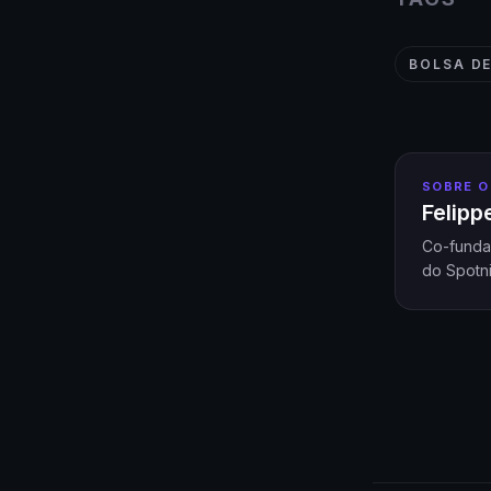
BOLSA D
SOBRE O
Felip
Co-funda
do Spotni