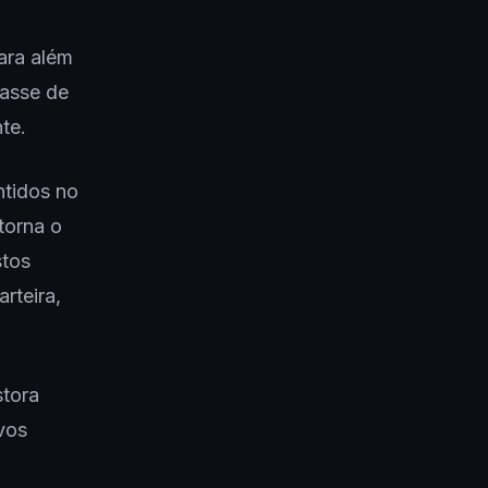
Para além
lasse de
te.
ntidos no
torna o
stos
rteira,
stora
ivos