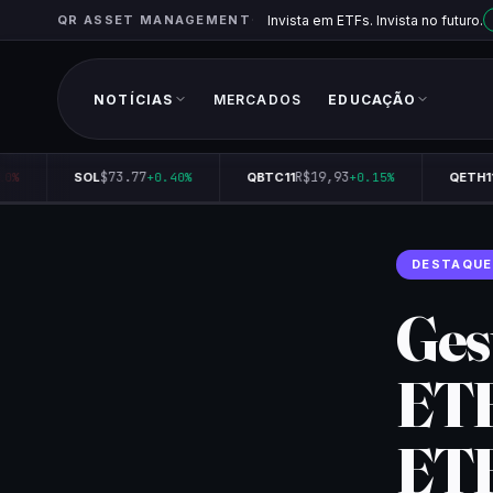
QR ASSET MANAGEMENT
Invista em ETFs. Invista no futuro.
NOTÍCIAS
MERCADOS
EDUCAÇÃO
$73.77
R$19,93
R
%
SOL
+0.40%
QBTC11
+0.15%
QETH11
DESTAQUE
Ges
ETF
ETF