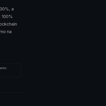
100%, a
, 100%
lockchain
rno na
ento.