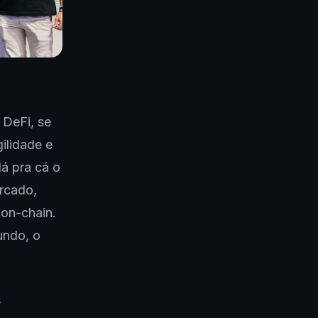
 DeFi, se
ilidade e
á pra cá o
rcado,
on-chain.
undo, o
s