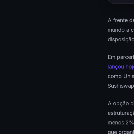
A frente d
mundo a co
disposição
Em parcer
lançou hoj
como Unis
Sushiswap,
A opção da
estruturaç
menos 2% 
que organi