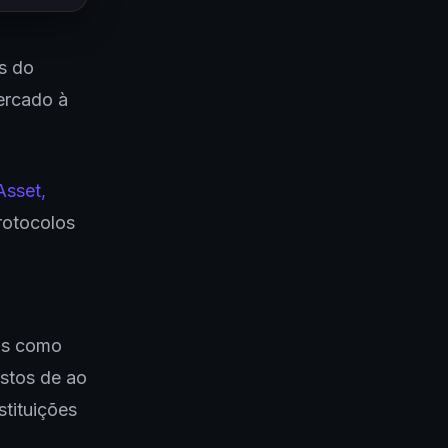
ís do
ercado à
sset,
rotocolos
tos como
ustos de ao
tituições