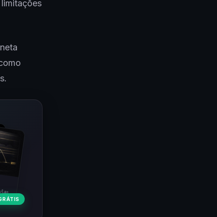
 limitações
aneta
 como
s.
ulas
GRÁTIS