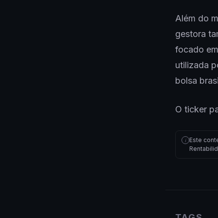
Além do m
gestora t
focado em 
utilizada 
bolsa bras
O ticker p
Este cont
i
Rentabili
TAGS