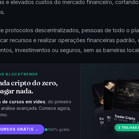
ias e elevados custos do mercado financeiro, cortando
as.
e protocolos descentralizados, pessoas de todo o pl
ar recursos e realizar operações financeiras padrão,
ntos, investimentos ou seguros, sem as barreiras locai
OS BLOCKTRENDS
da cripto do zero,
agar nada.
 de cursos em vídeo
, do primeiro
à análise avançada. Comece agora,
tmo.
Fundamentos
Trader Cripto
Soberania Bitcoin
18 cursos · 80 a
10 cursos · 44 aulas
Cripto
7 cursos · 31 aulas
3 TRILHAS 
CURSOS GRÁTIS →
●
100% grátis