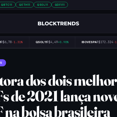
QBTC11
QETH11
QSOL11
QDFI11
$6,78
R$4,49
R$172.324
-1.31%
QSOL11
+0.90%
IBOVESPA
-1.
S
tora dos dois melho
s de 2021 lança nov
 na bolsa brasileira