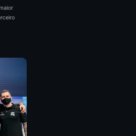
maior
rceiro