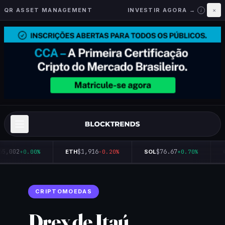
QR ASSET MANAGEMENT
INVESTIR AGORA →
×
i
65,002
$1,916
$76.67
+0.00%
ETH
-0.20%
SOL
+0.70%
Q
CRIPTOMOEDAS
Drex de Itaú