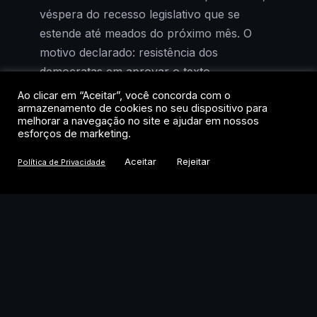
véspera do recesso legislativo que se
estende até meados do próximo mês. O
motivo declarado: resistência dos
democratas em aprovar o texto.
Ao clicar em “Aceitar”, você concorda com o
Para quem acompanha a construção do
armazenamento de cookies no seu dispositivo para
melhorar a navegação no site e ajudar em nossos
arcabouço regulatório americano para
esforços de marketing.
criptomoedas, a notícia não chega a
Aceitar
Rejeitar
Política de Privacidade
surpreender. O projeto já enfrentava
dificuldades políticas desde o início do ano.
Mas o dado mais revelador vem dos
mercados de previsão: na Polymarket, as
chances de aprovação do Clarity Act em
2026 despencaram de 82% em fevereiro
para apenas 14% agora.
Mesmo assim, o Bitcoin opera na faixa dos