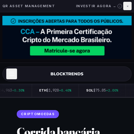
QR ASSET MANAGEMENT
INVESTIR AGORA →
×
i
64,963
$1,920
$75.05
+0.30%
ETH
+0.40%
SOL
+2.00%
CRIPTOMOEDAS
Corrida bancária