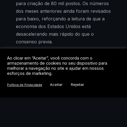
para criação de 80 mil postos. Os números
dos meses anteriores ainda foram revisados
para baixo, reforçando a leitura de que a
economia dos Estados Unidos está
desacelerando mais rápido do que o
consenso previa.
A reação de Wall Street foi imediata e, para
Ao clicar em “Aceitar”, você concorda com o
armazenamento de cookies no seu dispositivo para
quem acompanha a lógica dos mercados,
melhorar a navegação no site e ajudar em nossos
previsível: má notícia para a economia real
esforços de marketing.
virou boa notícia para os ativos de risco. O
Aceitar
Rejeitar
Política de Privacidade
Nasdaq saltou 5,19% na semana, o S&P
500 avançou 3,57% e o Dow Jones subiu
2,97%. Os três índices registraram o melhor
desempenho semanal desde abril.
A pergunta que importa agora não é o que