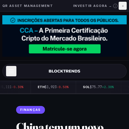
QR ASSET MANAGEMENT
INVESTIR AGORA →
×
i
65,111
$1,923
$75.77
-0.30%
ETH
-0.50%
SOL
+2.30%
FINANÇAS
China tem um novo