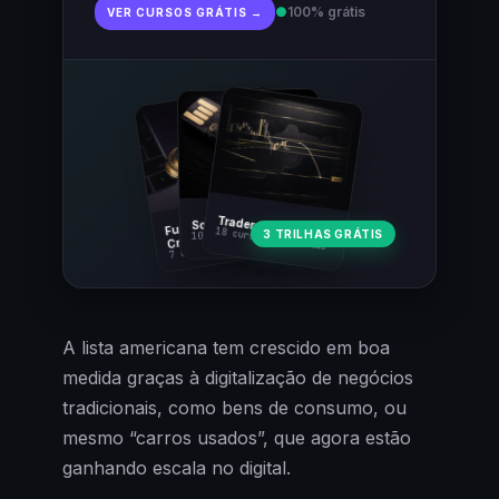
●
100% grátis
VER CURSOS GRÁTIS →
Fundamentos
Trader Cripto
Soberania Bitcoin
18 cursos · 80 aulas
3 TRILHAS GRÁTIS
10 cursos · 44 aulas
Cripto
7 cursos · 31 aulas
A lista americana tem crescido em boa
medida graças à digitalização de negócios
tradicionais, como bens de consumo, ou
mesmo “carros usados”, que agora estão
ganhando escala no digital.