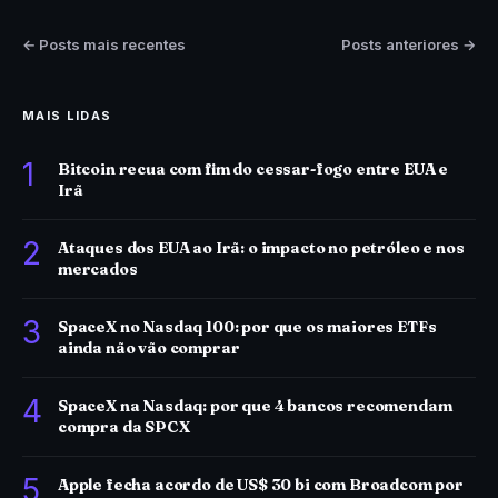
← Posts mais recentes
Posts anteriores →
MAIS LIDAS
1
Bitcoin recua com fim do cessar-fogo entre EUA e
Irã
2
Ataques dos EUA ao Irã: o impacto no petróleo e nos
mercados
3
SpaceX no Nasdaq 100: por que os maiores ETFs
ainda não vão comprar
4
SpaceX na Nasdaq: por que 4 bancos recomendam
compra da SPCX
5
Apple fecha acordo de US$ 30 bi com Broadcom por