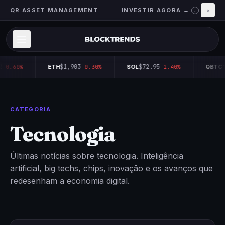
QR ASSET MANAGEMENT
INVESTIR AGORA →
×
i
2
$1,903
$72.95
-0.60%
ETH
-0.30%
SOL
-1.40%
QBTC1
CATEGORIA
Tecnologia
Últimas notícias sobre tecnologia. Inteligência
artificial, big techs, chips, inovação e os avanços que
redesenham a economia digital.