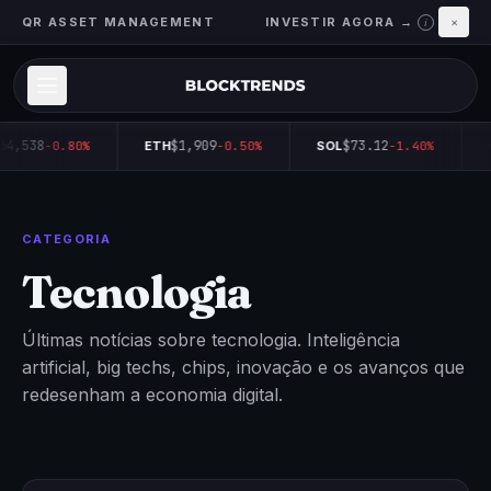
QR ASSET MANAGEMENT
INVESTIR AGORA →
×
i
64,538
$1,909
$73.12
-0.80%
ETH
-0.50%
SOL
-1.40%
CATEGORIA
Tecnologia
Últimas notícias sobre tecnologia. Inteligência
artificial, big techs, chips, inovação e os avanços que
redesenham a economia digital.