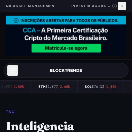
QR ASSET MANAGEMENT
INVESTIR AGORA →
×
i
63,994
$1,877
$76.13
-2.00%
ETH
-2.60%
SOL
-1.80%
TAG
Inteligencia