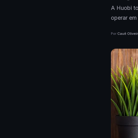
A Huobi to
operar em 
Por
Cauê Olivei