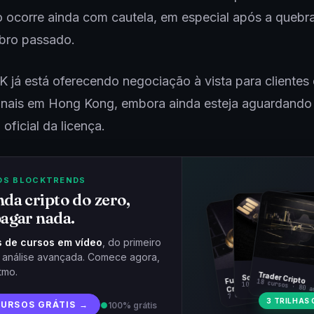
 ocorre ainda com cautela, em especial após a quebr
ro passado.
 já está oferecendo negociação à vista para clientes 
ionais em Hong Kong, embora ainda esteja aguardando
ficial da licença​.
OS BLOCKTRENDS
da cripto do zero,
agar nada.
 de cursos em vídeo
, do primeiro
à análise avançada. Comece agora,
tmo.
Fundamentos
Trader Cripto
Soberania Bitcoin
18 cursos · 80 a
10 cursos · 44 aulas
Cripto
7 cursos · 31 aulas
3 TRILHAS 
CURSOS GRÁTIS →
●
100% grátis