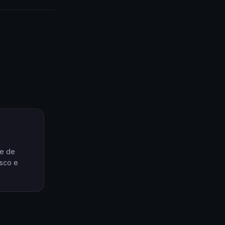
se de
sco e