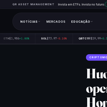
QR ASSET MANAGEMENT
Invista em ETFs. Invista no futuro.
NOTÍCIAS
MERCADOS
EDUCAÇÃO
$1,906
$73.97
R$19,99
ETH
+1.80%
SOL
-0.10%
QBTC11
+0.35
CRIPTOM
Huob
ope
Hon