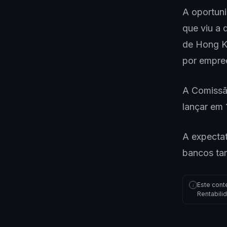
A oportun
que viu a 
de Hong Ko
por empre
A Comissão
lançar em 
A expectat
bancos ta
Este cont
i
Rentabili