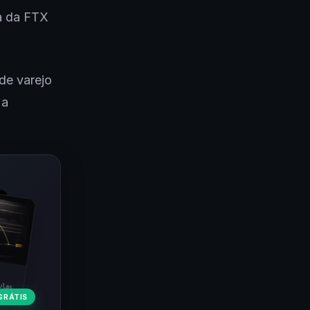
a da FTX
de varejo
 a
ulas
GRÁTIS