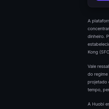
A platafor
concentra
dinheiro. 
estabeleci
Kong (SFC
Vale ressa
do regime
projetado 
tempo, per
A Huobi em