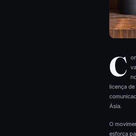
C
om
v
no
licença d
comunicado
Ásia.
O movimen
esforça pa