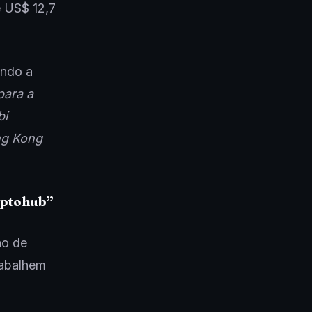
 US$ 12,7
undo a
para a
bi
ng Kong
yptohub”
ão de
rabalhem