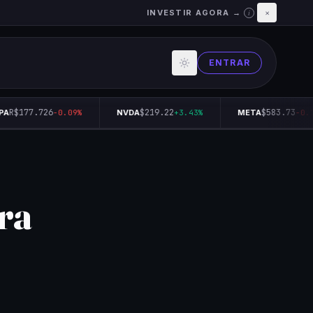
INVESTIR AGORA →
×
i
ENTRAR
R$177.726
$219.22
$583.73
A
-0.09%
NVDA
+3.43%
META
-0.72
ara