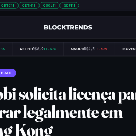
QBTC11
QETH11
QSOL11
QDFI11
R$6,9
R$4,5
%
QETH11
+1.47%
QSOL11
-1.53%
IBOVESP
OEDAS
i solicita licença p
rar legalmente em
g Kong