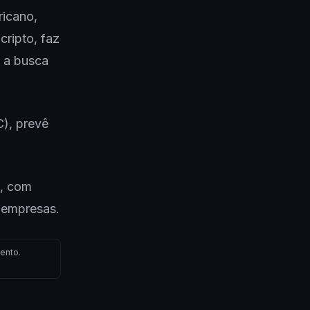
icano,
cripto, faz
r a busca
), prevê
s, com
 empresas.
ento.