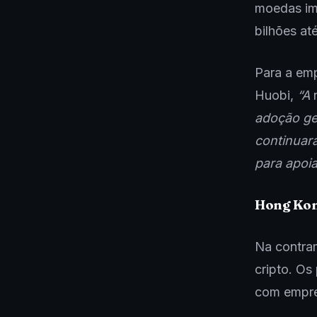
moedas im
bilhões a
Para a emp
Huobi,
“A
adoção ge
continuar
para apoi
Hong Kon
Na contra
cripto. Os
com empre