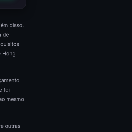
lém disso,
m de
quisitos
de Hong
nçamento
 foi
, ao mesmo
re outras