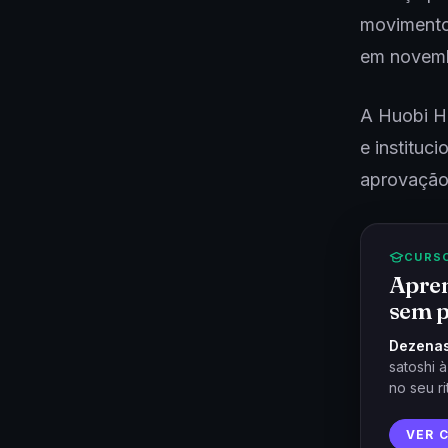
movimento
em novemb
A Huobi HK
e instituc
aprovação o
CURS
Apren
sem p
Dezenas
satoshi 
no seu ri
VER 