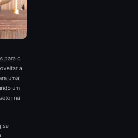
s para o
oveitar a
ara uma
gundo um
setor na
 se
O