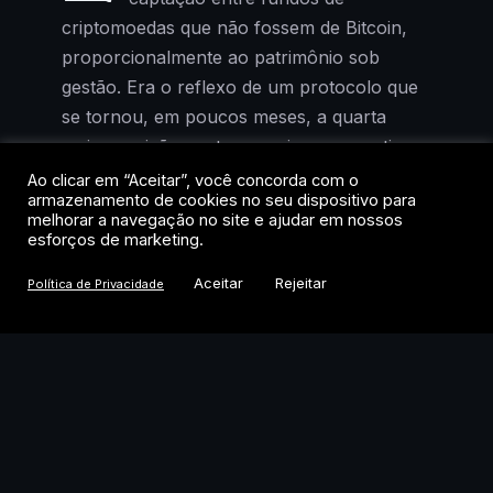
criptomoedas que não fossem de Bitcoin,
proporcionalmente ao patrimônio sob
gestão. Era o reflexo de um protocolo que
se tornou, em poucos meses, a quarta
maior posição em tesourarias corporativas
de cripto, atrás apenas de Bitcoin, Ether e
Ao clicar em “Aceitar”, você concorda com o
armazenamento de cookies no seu dispositivo para
Solana.
melhorar a navegação no site e ajudar em nossos
esforços de marketing.
Agora, o cenário mudou. Segundo relatório
Aceitar
Rejeitar
Política de Privacidade
do JPMorgan publicado nesta semana, os
fluxos de entrada praticamente zeraram
entre julho e o início de agosto. O banco
aponta “desafios significativos à fatia de
mercado de plataformas descentralizadas
como a Hyperliquid” como explicação
central.