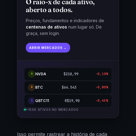
O raio-x de cada ativo,
aberto a todos.
Preços, fundamentos e indicadores de
centenas de ativos
num lugar só. De
graça, sem login.
ABRIR MERCADOS →
NVDA
$218,99
-0,10%
N
BTC
$64.543
-0,80%
B
QBTC11
R$19,90
-0,45%
Q
+1500 ATIVOS NO MERCADOS
Isso permite rastrear a história de cada