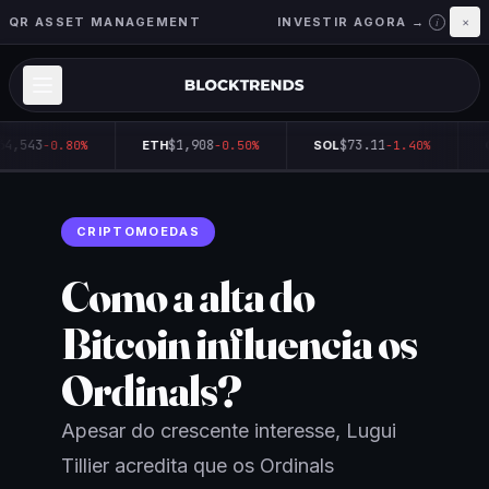
QR ASSET MANAGEMENT
INVESTIR AGORA →
×
i
64,543
$1,908
$73.11
-0.80%
ETH
-0.50%
SOL
-1.40%
Q
CRIPTOMOEDAS
Como a alta do
Bitcoin influencia os
Ordinals?
Apesar do crescente interesse, Lugui
Tillier acredita que os Ordinals