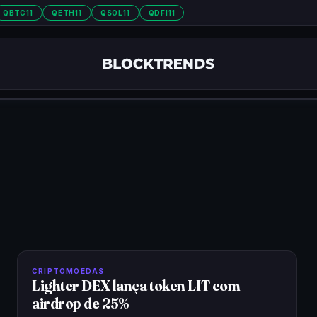
QBTC11
QETH11
QSOL11
QDFI11
CRIPTOMOEDAS
Lighter DEX lança token LIT com
airdrop de 25%