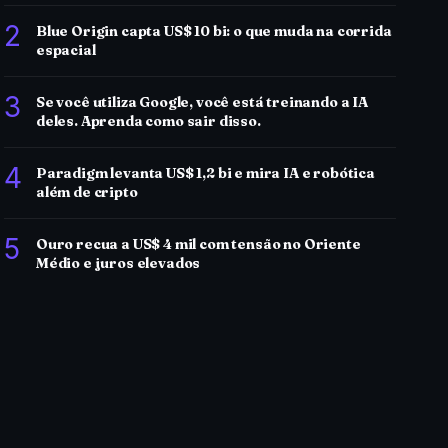
2
Blue Origin capta US$ 10 bi: o que muda na corrida
espacial
3
Se você utiliza Google, você está treinando a IA
deles. Aprenda como sair disso.
4
Paradigm levanta US$ 1,2 bi e mira IA e robótica
além de cripto
5
Ouro recua a US$ 4 mil com tensão no Oriente
Médio e juros elevados