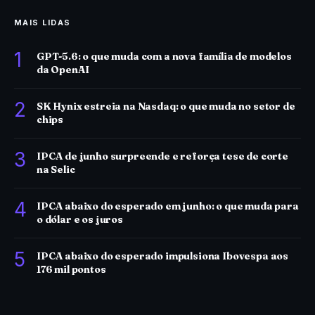
MAIS LIDAS
1
GPT-5.6: o que muda com a nova família de modelos
da OpenAI
2
SK Hynix estreia na Nasdaq: o que muda no setor de
chips
3
IPCA de junho surpreende e reforça tese de corte
na Selic
4
IPCA abaixo do esperado em junho: o que muda para
o dólar e os juros
5
IPCA abaixo do esperado impulsiona Ibovespa aos
176 mil pontos