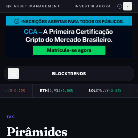
QR ASSET MANAGEMENT
INVESTIR AGORA →
×
i
64,770
$1,913
$75.78
-0.20%
ETH
+0.00%
SOL
+2.60%
TAG
Pirâmides