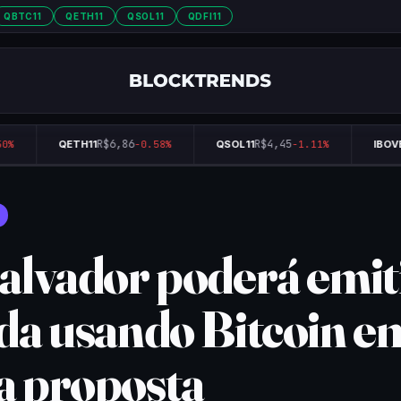
QBTC11
QETH11
QSOL11
QDFI11
R$6,86
R$4,45
%
QETH11
-0.58%
QSOL11
-1.11%
IBOVES
Salvador poderá emit
ida usando Bitcoin e
a proposta