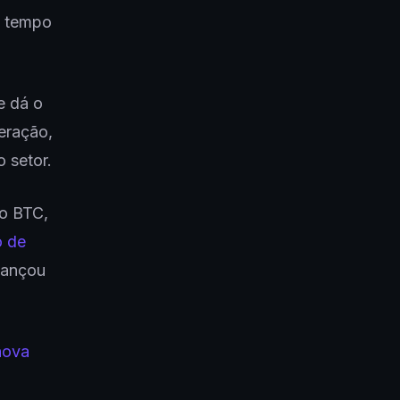
o tempo
e dá o
deração,
o setor.
 o BTC,
 de
lançou
nova