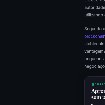
autoridade
utilizando
Segundo a 
blockchai
stablecoin
vantagem?
pequenos, 
negociaçõ
CURS
Apren
sem p