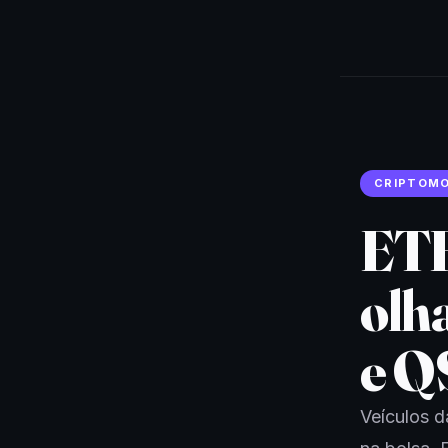
CRIPTOM
ETF
olh
e Q
Veículos d