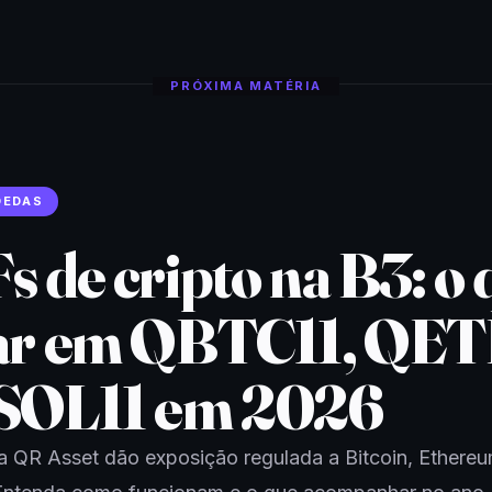
PRÓXIMA MATÉRIA
OEDAS
s de cripto na B3: o 
ar em QBTC11, QET
SOL11 em 2026
a QR Asset dão exposição regulada a Bitcoin, Ethere