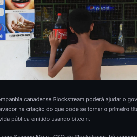
mpanhia canadense Blockstream poderá ajudar o gov
avador na criação do que pode se tornar o primeiro tít
vida pública emitido usando bitcoin.
 com Samson Mow, CSO da Blockstream, há convers