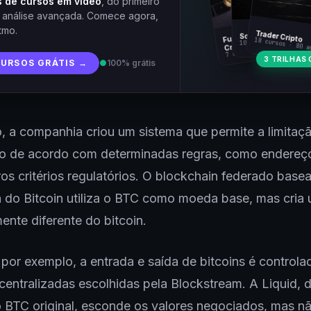
 de cursos em vídeo
, do primeiro
à análise avançada. Comece agora,
tmo.
Fundamentos
Trader Cripto
Soberania Bitcoin
18 cursos · 80 a
10 cursos · 44 aulas
Cripto
7 cursos · 31 aulas
3 TRILHAS 
CURSOS GRÁTIS →
●
100% grátis
, a companhia criou um sistema que permite a limitaç
o de acordo com determinadas regras, como endere
os critérios regulatórios. O blockchain federado base
 do Bitcoin utiliza o BTC como moeda base, mas cria
nte diferente do bitcoin.
 por exemplo, a entrada e saída de bitcoins é controla
centralizadas escolhidas pela Blockstream. A Liquid, d
 BTC original, esconde os valores negociados, mas n