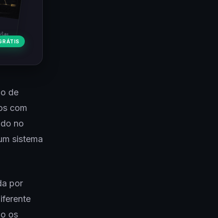
ulas
GRÁTIS
ão de
ços com
ado no
 um sistema
da por
iferente
ão os