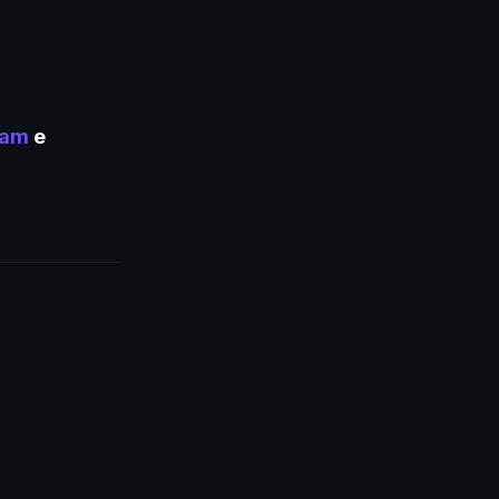
ram
e