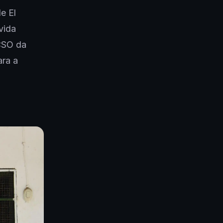
e El
vida
CSO da
ara a