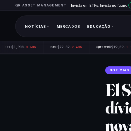
QR ASSET MANAGEMENT
Invista em ETFs. Invista no futuro.
NOTÍCIAS
MERCADOS
EDUCAÇÃO
$1,908
$72.82
R$19,89
ETH
-0.60%
SOL
-2.40%
QBTC11
-0.50
NOTÍCIAS
El 
dív
nov