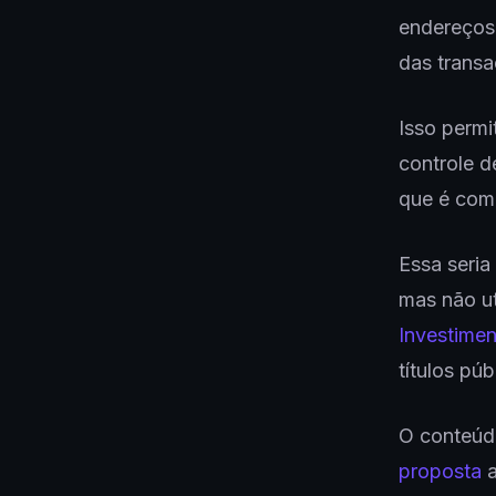
endereços
das trans
Isso permi
controle d
que é comp
Essa seria
mas não ut
Investime
títulos pú
O conteú
proposta
a