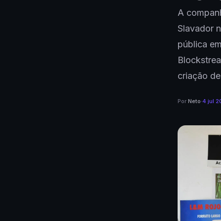
A companh
Slavador n
pública e
Blockstrea
criação de
Por
Neto
·
4 jul 2