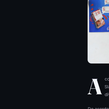
A
co
Sl
dí
De acordo