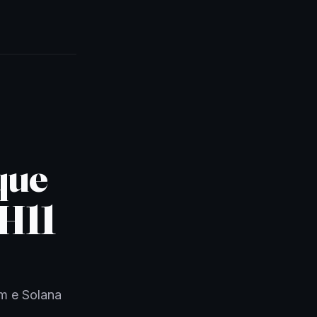
que
H11
um e Solana