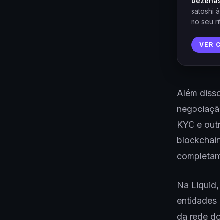
Dezenas
satoshi 
no seu ri
VER 
Além disso
negociaçã
KYC e outr
blockchain
completame
Na Liquid,
entidades 
da rede do