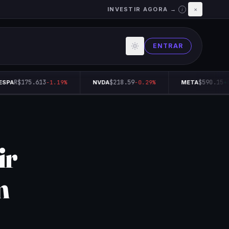
INVESTIR AGORA →
×
i
ENTRAR
R$175.613
$218.59
$590.15
PA
-1.19%
NVDA
-0.29%
META
+0.
ir
m