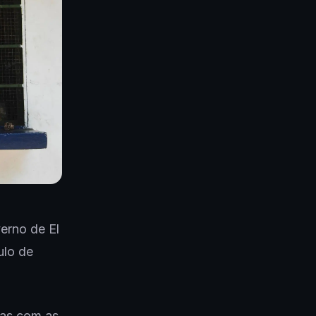
erno de El
ulo de
as com as