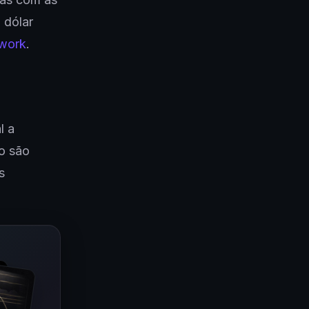
 dólar
twork
.
m
l a
o são
s