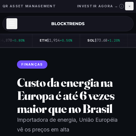
QR ASSET MANAGEMENT
INVESTIR AGORA →
×
i
64,870
$1,914
$73.68
+0.80%
ETH
+0.50%
SOL
+1.20%
FINANÇAS
Custo da energia na
Europa é até 6 vezes
maior que no Brasil
Importadora de energia, União Européia
vê os preços em alta