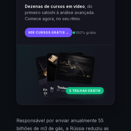
Dezenas de cursos em vídeo
, do
primeiro satoshi à análise avançada.
Comece agora, no seu ritmo.
●
100% grátis
VER CURSOS GRÁTIS →
Fundamentos
Trader Cripto
Soberania Bitcoin
18 cursos · 80 aulas
3 TRILHAS GRÁTIS
10 cursos · 44 aulas
Cripto
7 cursos · 31 aulas
Responsável por enviar anualmente 55
bilhões de m3 de gás, a Rússia reduziu as